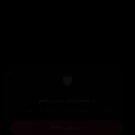
×
🛡️
بۆ تەماشاکردن بەبێ ڕیکلام
Firefox یان Brave بەکاربهێنە بۆ بلۆککردنی ڕیکلام
دابەزاندنی Brave