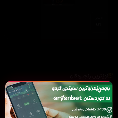
ئەڵقەی
01
نوێترین زنجیرەکان