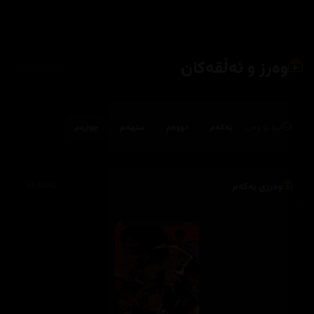
وەرز و ئەڵقەکان
بڕۆ بۆ وەرز:
یەکەم
دووەم
سێهەم
چوارەم
وەرزی یەکەم
55,639