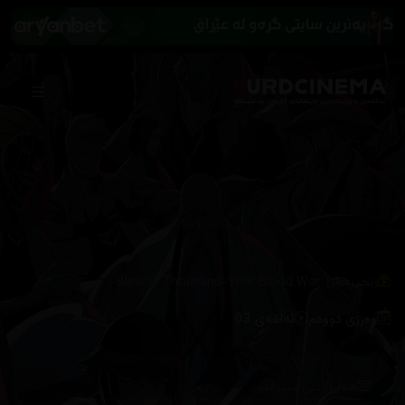
/
زنجیرەکان
Bleach: Thousand-Year Blood War
وەرزی دووەم
ئەڵقەی 03
هەڵبژاردنی سێرڤەر :