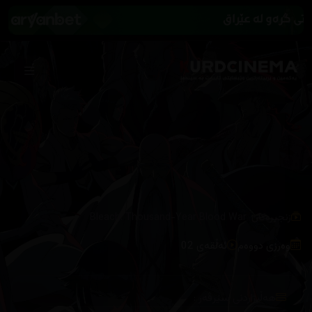
/
زنجیرەکان
Bleach: Thousand-Year Blood War
وەرزی دووەم
ئەڵقەی 02
هەڵبژاردنی سێرڤەر :