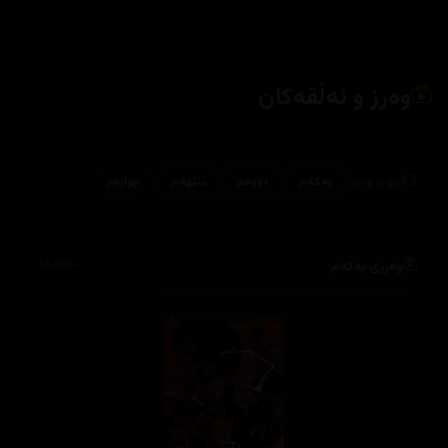
وەرز و ئەڵقەکان
بڕۆ بۆ وەرز:
یەکەم
دووەم
سێهەم
چوارەم
وەرزی یەکەم
56,045