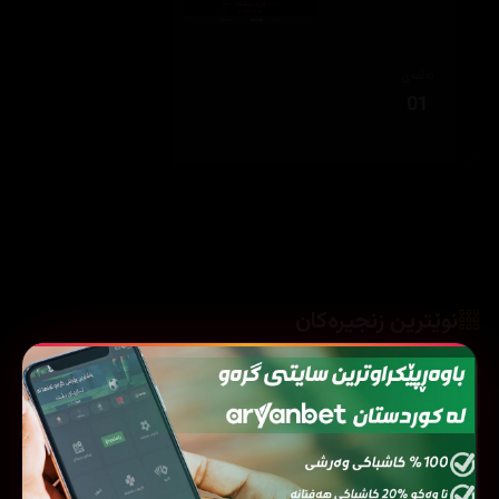
ئەڵقەی
01
نوێترین زنجیرەکان