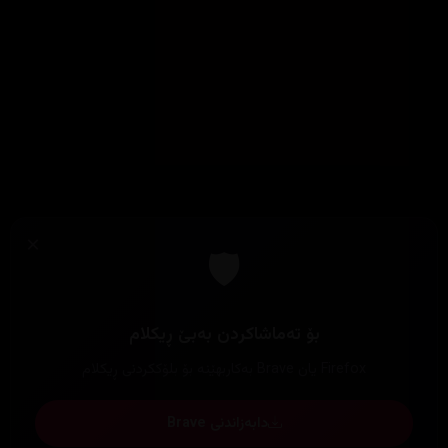
×
🛡️
بۆ تەماشاکردن بەبێ ڕیکلام
Firefox یان Brave بەکاربهێنە بۆ بلۆککردنی ڕیکلام
دابەزاندنی Brave