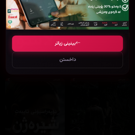
بینینی زیاتر
داخستن
Ted Lasso
Our Sticky Love