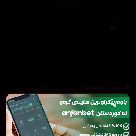
ئەڵقەی
01
نوێترین زنجیرەکان