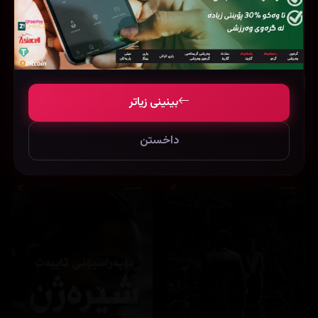
بینینی زیاتر
داخستن
Ted Lasso
Our Sticky Love