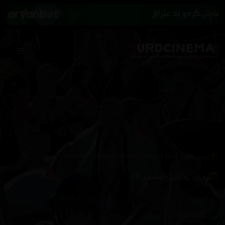
/
زنجیرەکان
Bleach: Thousand-Year Blood War
وەرزی یەکەم
ئەڵقەی 13
هەڵبژاردنی سێرڤەر :