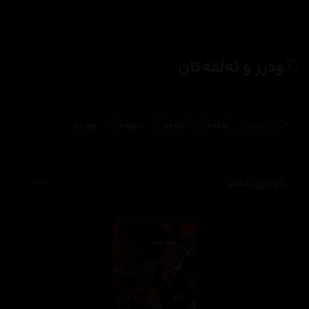
وەرز و ئەڵقەکان
بڕۆ بۆ وەرز:
یەکەم
دووەم
سێهەم
چوارەم
وەرزی یەکەم
56,875