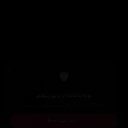
×
🛡️
بۆ تەماشاکردن بەبێ ڕیکلام
Firefox یان Brave بەکاربهێنە بۆ بلۆککردنی ڕیکلام
دابەزاندنی Brave