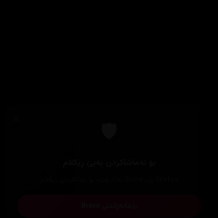
×
🛡️
بۆ تەماشاکردن بەبێ ڕیکلام
Firefox یان Brave بەکاربهێنە بۆ بلۆککردنی ڕیکلام
دابەزاندنی Brave