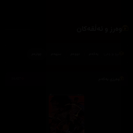
وەرز و ئەڵقەکان
بڕۆ بۆ وەرز:
یەکەم
دووەم
سێهەم
چوارەم
وەرزی یەکەم
56,427