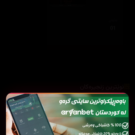
ئەڵقەی
01
نوێترین زنجیرەکان