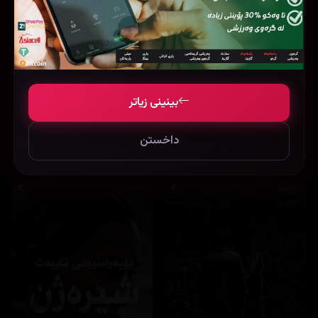
بینینی زیاتر
داخستن
Ted Lasso
Our Sticky Love