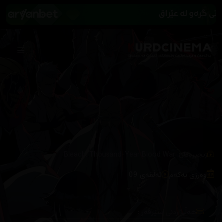
/
زنجیرەکان
Bleach: Thousand-Year Blood War
وەرزی یەکەم
ئەڵقەی 09
هەڵبژاردنی سێرڤەر :