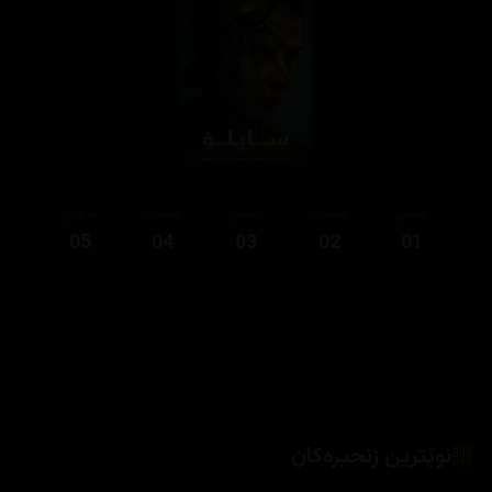
ئەڵقەی
ئەڵقەی
ئەڵقەی
ئەڵقەی
ئەڵقەی
05
04
03
02
01
نوێترین زنجیرەکان