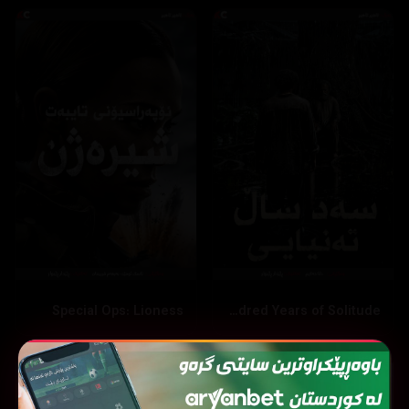
Special Ops: Lioness
One Hundred Years of Solitude