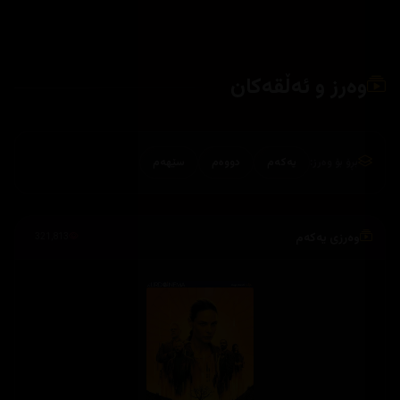
وەرز و ئەڵقەکان
بڕۆ بۆ وەرز:
یەکەم
دووەم
سێهەم
وەرزی یەکەم
321,813