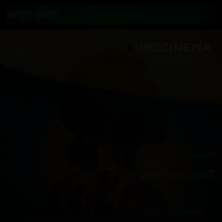
/
زنجیرەکان
Silo
وەرزی یەکەم
ئەڵقەی 06
هەڵبژاردنی سێرڤەر :