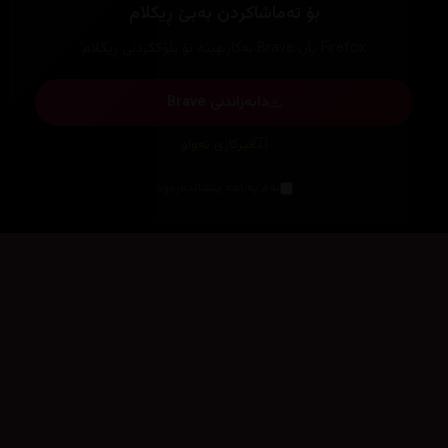
بۆ تەماشاکردن بەبێ ڕیکلام
Firefox یان Brave بەکاربهێنە بۆ بلۆککردنی ڕیکلام
دابەزاندنی Brave
فێرکاری تەواو
ئەم پەیامە پیشاندەرەوە
سەرەتا
زیاتر
سەرەتا
ڕەنگ
چوونەژوورەوە