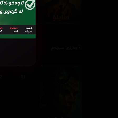
وەرزی سێهەم
ئەڵقەی
ئەڵ
2
01