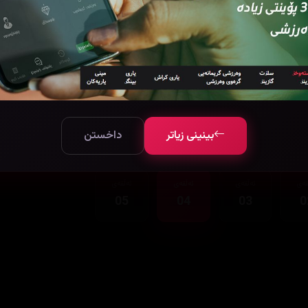
بینینی زیاتر
داخستن
قەی
ئەڵقەی
ئەڵقەی
ئەڵقەی
05
04
03
0