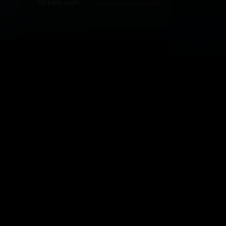
هەڵبژاردنی سێرڤەر :