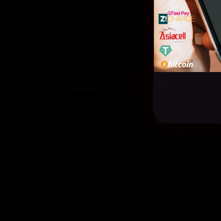
30,855