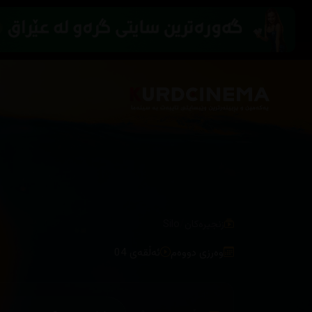
/
زنجیرەکان
Silo
وەرزی دووەم
ئەڵقەی 04