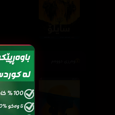
وەرزی دووەم
ئەڵقەی
ئەڵ
2
01