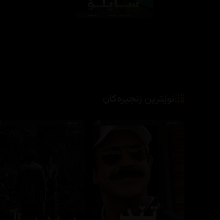
نوێترین زنجیرەکان