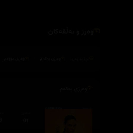
وەرز و ئەڵقەکان
بڕۆ بۆ وەرز:
وەرزی یەکەم
وەرزی دووەم
وەرزی یەکەم
ئەڵقەی
ئەڵ
2
01