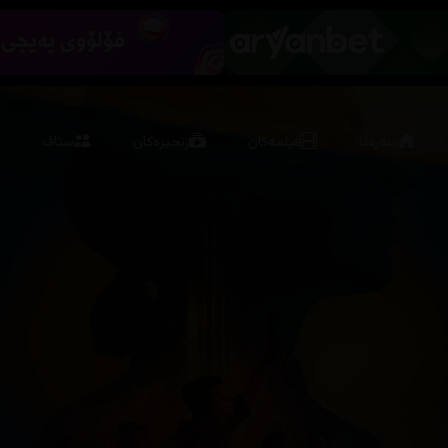
سەرەتا
فیلمەکان
زنجیرەکان
ستاف