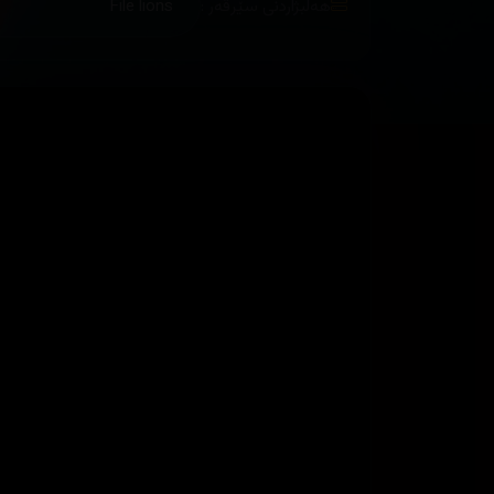
هەڵبژاردنی سێرڤەر :