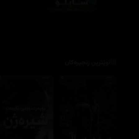
نوێترین زنجیرەکان