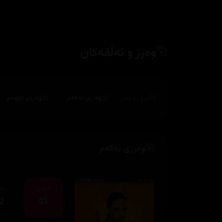
وەرز و ئەڵقەکان
بڕۆ بۆ وەرز:
وەرزی یەکەم
وەرزی دووەم
وەرزی یەکەم
ئەڵقەی
ئەڵ
2
01