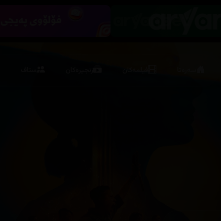
سەرەتا
فیلمەکان
زنجیرەکان
ستاف