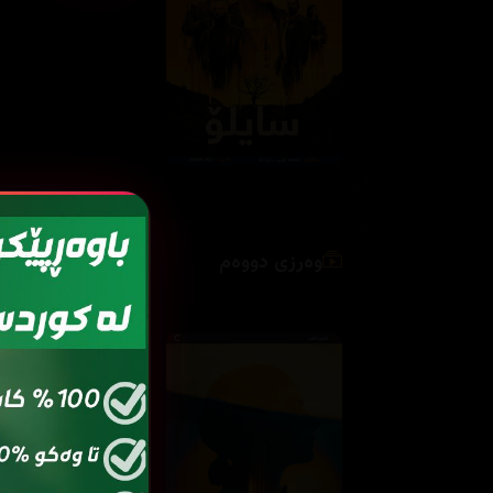
وەرزی دووەم
ئەڵقەی
ئەڵ
2
01