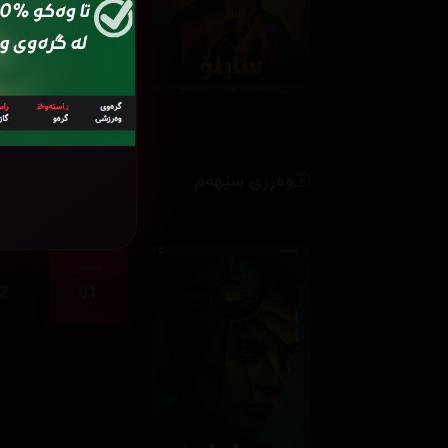
وەرزی سێهەم
ئەڵقەی
ئەڵ
2
01