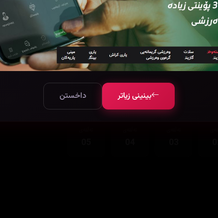
بینینی زیاتر
داخستن
قەی
ئەڵقەی
ئەڵقەی
ئەڵقەی
05
04
03
0