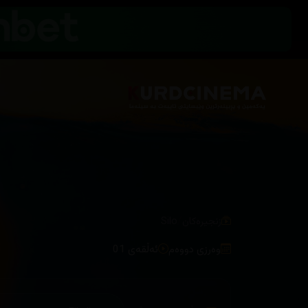
/
زنجیرەکان
Silo
وەرزی دووەم
ئەڵقەی 01