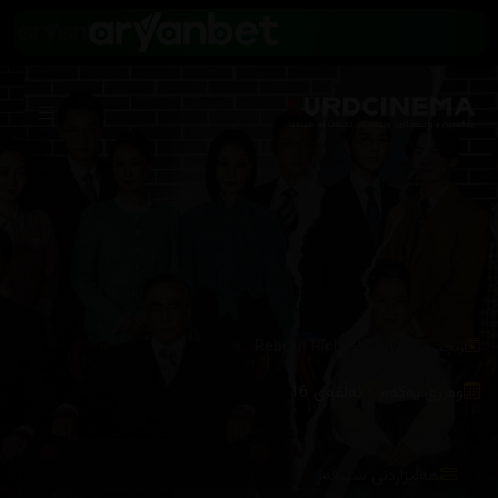
/
زنجیرەکان
Reborn Rich (2022)
وەرزی یەکەم
ئەڵقەی 16
هەڵبژاردنی سێرڤەر :