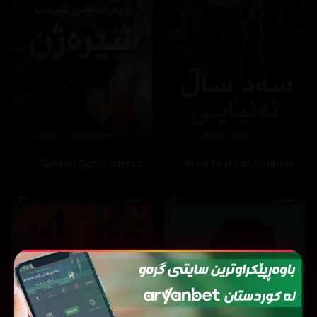
Special Ops: Lioness
One Hundred Years of Solitude