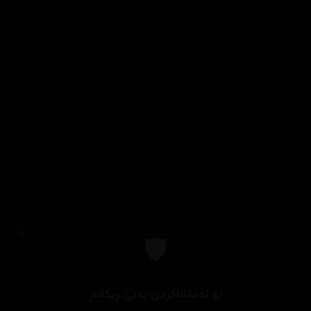
×
🛡️
بۆ تەماشاکردن بەبێ ڕیکلام