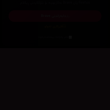
Firefox یان Brave بەکاربهێنە بۆ بلۆککردنی ڕیکلام
دابەزاندنی Brave
فێرکاری تەواو
ئەم پەیامە پیشاندەرەوە
سەرەتا
زیاتر
سەرەتا
ڕەنگ
چوونەژوورەوە