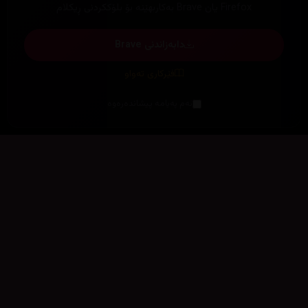
Firefox یان Brave بەکاربهێنە بۆ بلۆککردنی ڕیکلام
دابەزاندنی Brave
فێرکاری تەواو
ئەم پەیامە پیشاندەرەوە
سەرەتا
زیاتر
سەرەتا
ڕەنگ
چوونەژوورەوە