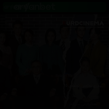
/
زنجیرەکان
Reborn Rich (2022)
وەرزی یەکەم
ئەڵقەی 10
هەڵبژاردنی سێرڤەر :