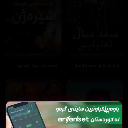
Special Ops: Lioness
One Hundred Years of Solitude