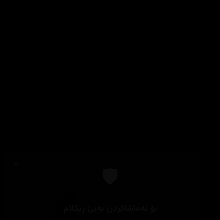
×
🛡️
بۆ تەماشاکردن بەبێ ڕیکلام