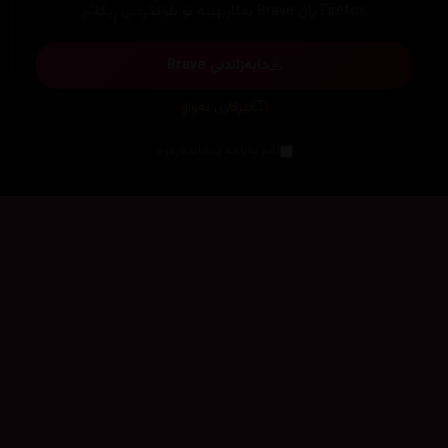
Firefox یان Brave بەکاربهێنە بۆ بلۆککردنی ڕیکلام
دابەزاندنی Brave
فێرکاری تەواو
ئەم پەیامە پیشاندەرەوە
سەرەتا
زیاتر
سەرەتا
ڕەنگ
چوونەژوورەوە