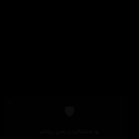
×
🛡️
بۆ تەماشاکردن بەبێ ڕیکلام