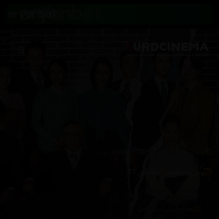
/
زنجیرەکان
Reborn Rich (2022)
وەرزی یەکەم
ئەڵقەی 07
هەڵبژاردنی سێرڤەر :