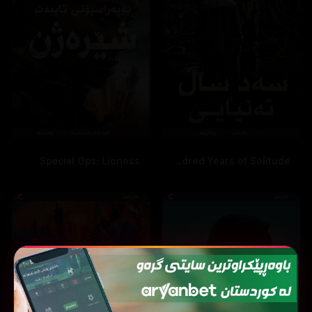
Special Ops: Lioness
One Hundred Years of Solitude