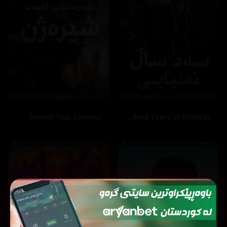
Special Ops: Lioness
One Hundred Years of Solitude