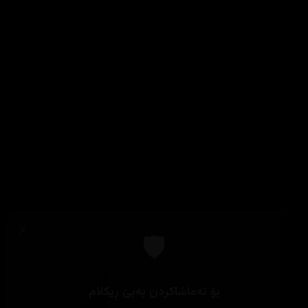
×
🛡️
بۆ تەماشاکردن بەبێ ڕیکلام