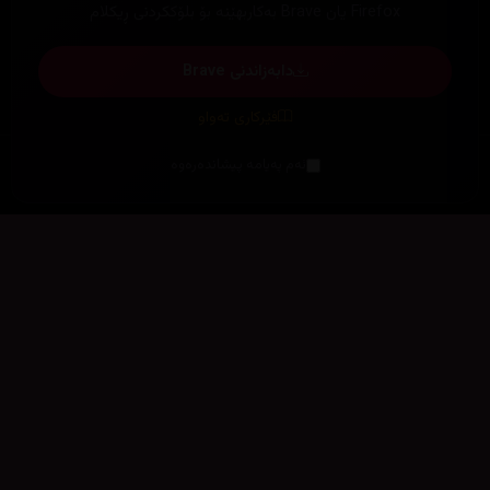
Firefox یان Brave بەکاربهێنە بۆ بلۆککردنی ڕیکلام
دابەزاندنی Brave
فێرکاری تەواو
ئەم پەیامە پیشاندەرەوە
سەرەتا
زیاتر
سەرەتا
ڕەنگ
چوونەژوورەوە