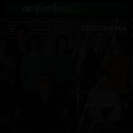
/
زنجیرەکان
Reborn Rich (2022)
وەرزی یەکەم
ئەڵقەی 05
هەڵبژاردنی سێرڤەر :