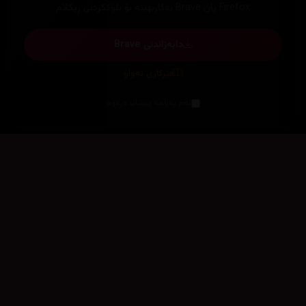
Firefox یان Brave بەکاربهێنە بۆ بلۆککردنی ڕیکلام
دابەزاندنی Brave
فێرکاری تەواو
ئەم پەیامە پیشاندەرەوە
سەرەتا
زیاتر
سەرەتا
ڕەنگ
چوونەژوورەوە