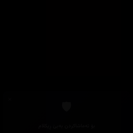
×
🛡️
بۆ تەماشاکردن بەبێ ڕیکلام