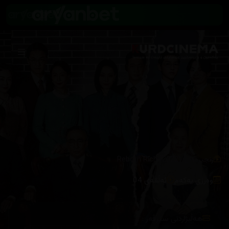
/
زنجیرەکان
Reborn Rich (2022)
وەرزی یەکەم
ئەڵقەی 04
هەڵبژاردنی سێرڤەر :