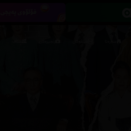
سەرەتا
فیلمەکان
زنجیرەکان
ستاف