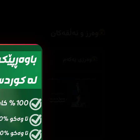
وەرز و ئەڵقەکان
وەرزی یەکەم
ئەڵقەی
ئەڵ
2
01
ئەڵقەی
ئەڵ
2
11