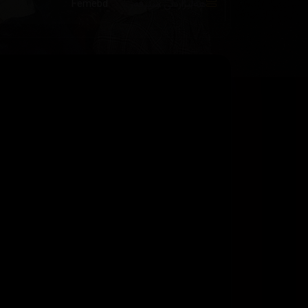
هەڵبژاردنی سێرڤەر :