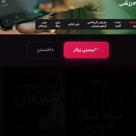
بینینی زیاتر
داخستن