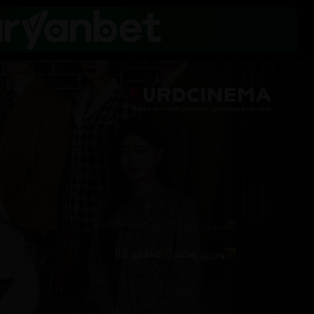
/
زنجیرەکان
Reborn Rich (2022)
وەرزی یەکەم
ئەڵقەی 02