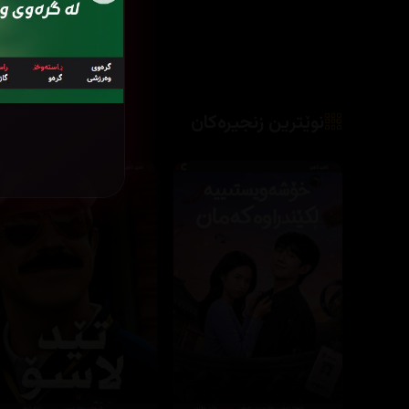
نوێترین زنجیرەکان