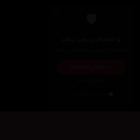
×
🛡️
بۆ تەماشاکردن بەبێ ڕیکلام
AdGuard دابەزێنە بۆ بلۆککردنی ڕیکلام
دابەزاندنی AdGuard
فێرکاری تەواو
ئەم پەیامە پیشاندەرەوە