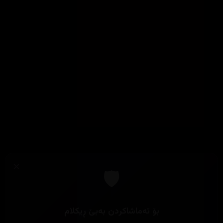
×
🛡️
بۆ تەماشاکردن بەبێ ڕیکلام