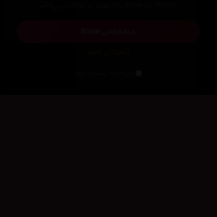
Firefox یان Brave بەکاربهێنە بۆ بلۆککردنی ڕیکلام
دابەزاندنی Brave
فێرکاری تەواو
ئەم پەیامە پیشاندەرەوە
سەرەتا
زیاتر
سەرەتا
ڕەنگ
چوونەژوورەوە