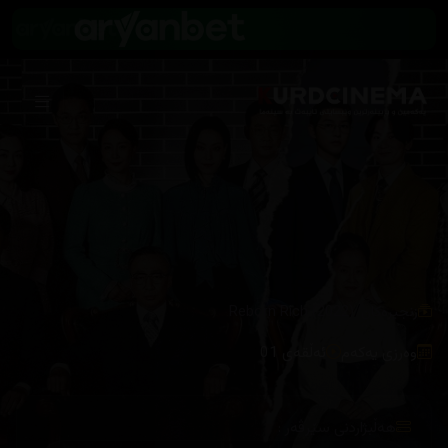
/
زنجیرەکان
Reborn Rich (2022)
وەرزی یەکەم
ئەڵقەی 01
هەڵبژاردنی سێرڤەر :