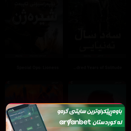
Special Ops: Lioness
One Hundred Years of Solitude