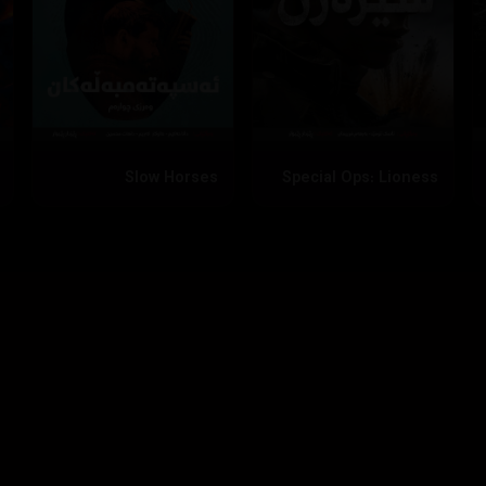
Slow Horses
Special Ops: Lioness