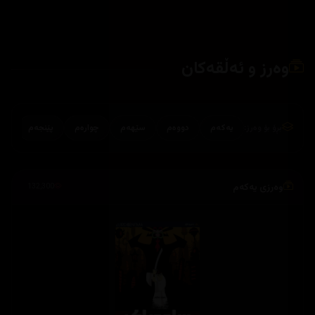
وەرز و ئەڵقەکان
بڕۆ بۆ وەرز:
یەکەم
دووەم
سێهەم
چوارەم
پێنجەم
وەرزی یەکەم
132,300