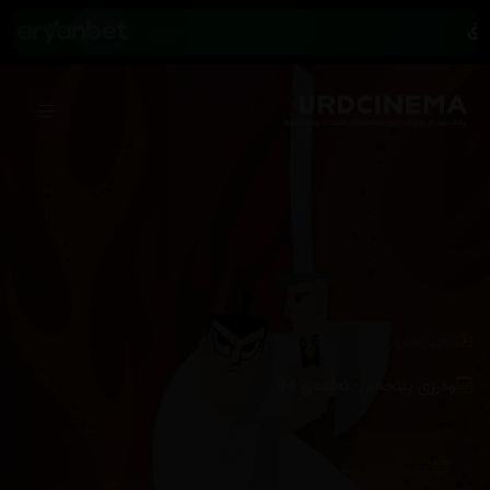
/
زنجیرەکان
Samurai Jack
وەرزی پێنجەم
ئەڵقەی 04
هەڵبژاردنی سێرڤەر :