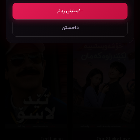
بینینی زیاتر
نوێترین زنجیرەکان
داخستن
Ted Lasso
Our Sticky Love