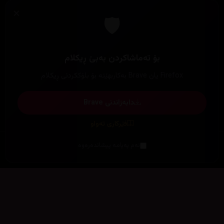
×
🛡️
بۆ تەماشاکردن بەبێ ڕیکلام
Firefox یان Brave بەکاربهێنە بۆ بلۆککردنی ڕیکلام
دابەزاندنی Brave
فێرکاری تەواو
ئەم پەیامە پیشاندەرەوە
سەرەتا
زیاتر
سەرەتا
ڕەنگ
چوونەژوورەوە