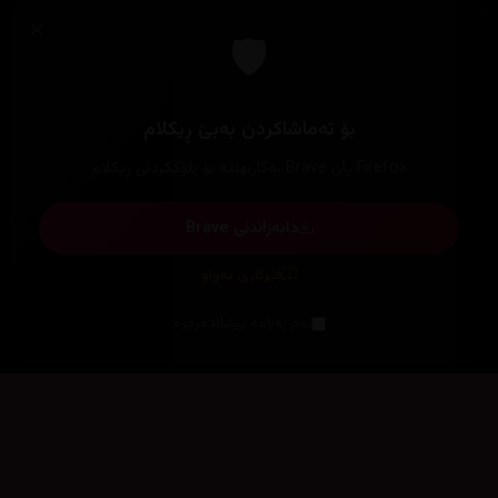
×
🛡️
بۆ تەماشاکردن بەبێ ڕیکلام
Firefox یان Brave بەکاربهێنە بۆ بلۆککردنی ڕیکلام
دابەزاندنی Brave
فێرکاری تەواو
ئەم پەیامە پیشاندەرەوە
سەرەتا
زیاتر
سەرەتا
ڕەنگ
چوونەژوورەوە