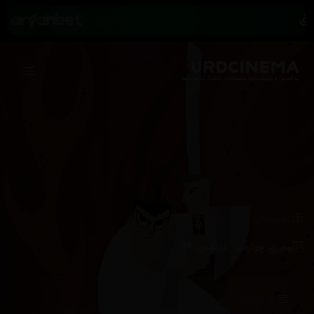
/
زنجیرەکان
Samurai Jack
وەرزی چوارەم
ئەڵقەی 09
هەڵبژاردنی سێرڤەر :