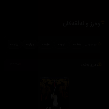
وەرز و ئەڵقەکان
بڕۆ بۆ وەرز:
یەکەم
دووەم
سێهەم
چوارەم
پێنجەم
وەرزی یەکەم
132,286