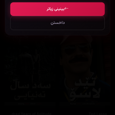
بینینی زیاتر
نوێترین زنجیرەکان
داخستن
One Hundred Years of Solitude
Ted Lasso