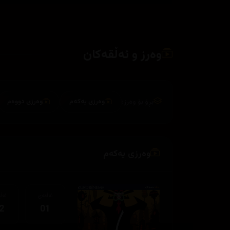
وەرز و ئەڵقەکان
بڕۆ بۆ وەرز:
وەرزی یەکەم
وەرزی دووەم
وەرزی یەکەم
ئەڵقەی
ئەڵ
2
01