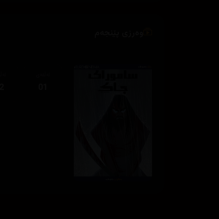
وەرزی پێنجەم
ئەڵقەی
ئەڵ
2
01