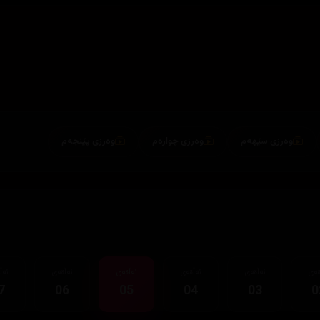
وەرزی سێهەم
وەرزی چوارەم
وەرزی پێنجەم
قەی
ئەڵقەی
ئەڵقەی
ئەڵقەی
ئەڵقەی
ئەڵ
7
06
05
04
03
0