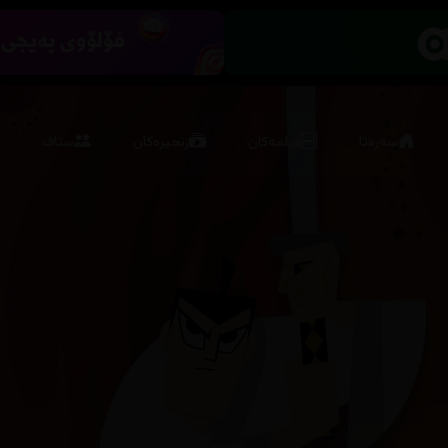
سەرەتا
فیلمەکان
زنجیرەکان
ستاف