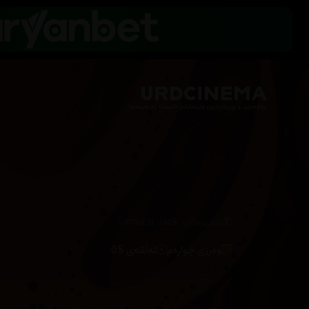
/
زنجیرەکان
Samurai Jack
وەرزی چوارەم
ئەڵقەی 05