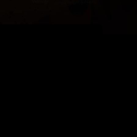
هەڵبژاردنی سێرڤەر :