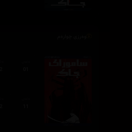
وەرزی چوارەم
ئەڵقەی
ئەڵ
2
01
ئەڵقەی
ئەڵ
2
11