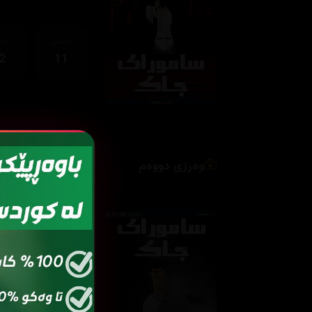
ئەڵقەی
ئەڵ
2
11
وەرزی دووەم
ئەڵقەی
ئەڵ
2
01