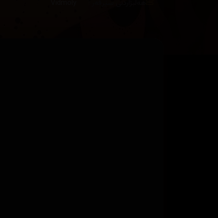
هەڵبژاردنی سێرڤەر :