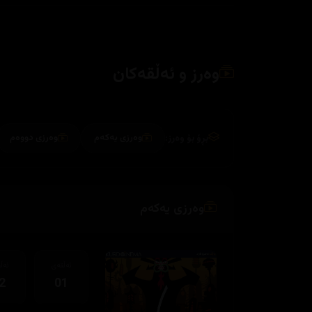
وەرز و ئەڵقەکان
بڕۆ بۆ وەرز:
وەرزی یەکەم
وەرزی دووەم
وەرزی یەکەم
ئەڵقەی
ئەڵ
2
01