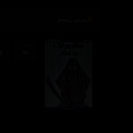
وەرزی پێنجەم
ئەڵقەی
ئەڵ
2
01