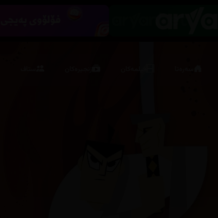
سەرەتا
فیلمەکان
زنجیرەکان
ستاف