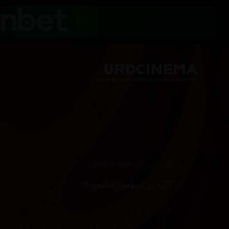
/
زنجیرەکان
Samurai Jack
وەرزی سێهەم
ئەڵقەی 10