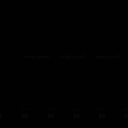
وەرزی سێهەم
وەرزی چوارەم
وەرزی پێنجەم
قەی
ئەڵقەی
ئەڵقەی
ئەڵقەی
ئەڵقەی
ئەڵ
7
06
05
04
03
0