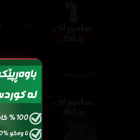
ئەڵقەی
ئەڵ
2
11
وەرزی دووەم
ئەڵقەی
ئەڵ
2
01