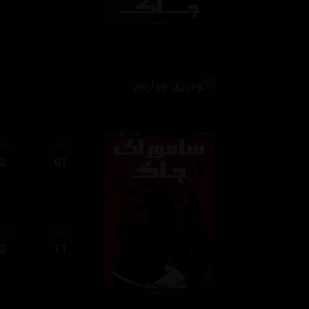
وەرزی چوارەم
ئەڵقەی
ئەڵ
2
01
ئەڵقەی
ئەڵ
2
11