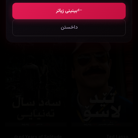
بینینی زیاتر
نوێترین زنجیرەکان
داخستن
One Hundred Years of Solitude
Ted Lasso