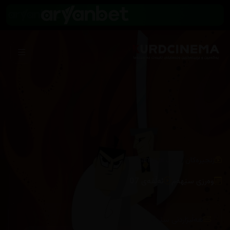
/
زنجیرەکان
Samurai Jack
وەرزی سێهەم
ئەڵقەی 07
هەڵبژاردنی سێرڤەر :