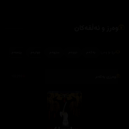
وەرز و ئەڵقەکان
بڕۆ بۆ وەرز:
یەکەم
دووەم
سێهەم
چوارەم
پێنجەم
وەرزی یەکەم
132,293