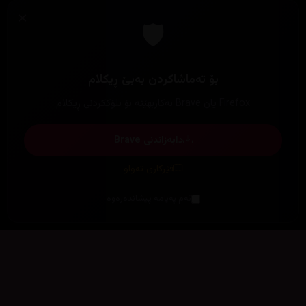
×
🛡️
بۆ تەماشاکردن بەبێ ڕیکلام
Firefox یان Brave بەکاربهێنە بۆ بلۆککردنی ڕیکلام
دابەزاندنی Brave
فێرکاری تەواو
ئەم پەیامە پیشاندەرەوە
سەرەتا
زیاتر
سەرەتا
ڕەنگ
چوونەژوورەوە