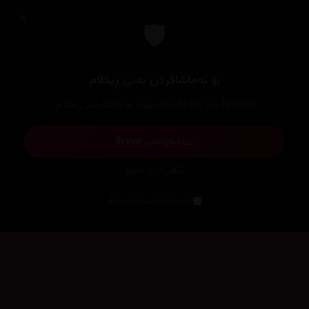
×
🛡️
بۆ تەماشاکردن بەبێ ڕیکلام
Firefox یان Brave بەکاربهێنە بۆ بلۆککردنی ڕیکلام
دابەزاندنی Brave
فێرکاری تەواو
ئەم پەیامە پیشاندەرەوە
سەرەتا
زیاتر
سەرەتا
ڕەنگ
چوونەژوورەوە