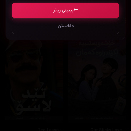
بینینی زیاتر
نوێترین زنجیرەکان
داخستن
Ted Lasso
Our Sticky Love