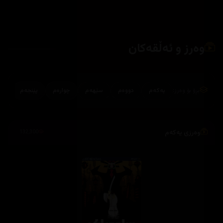
وەرز و ئەڵقەکان
بڕۆ بۆ وەرز:
یەکەم
دووەم
سێهەم
چوارەم
پێنجەم
وەرزی یەکەم
132,300