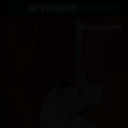
/
زنجیرەکان
Samurai Jack
وەرزی دووەم
ئەڵقەی 13
هەڵبژاردنی سێرڤەر :