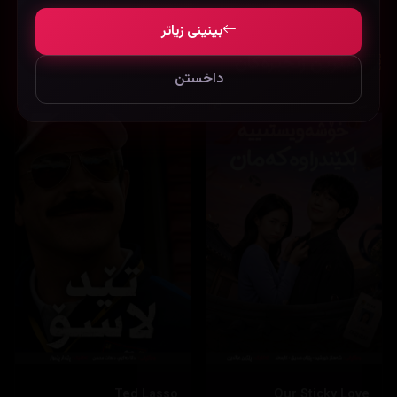
بینینی زیاتر
نوێترین زنجیرەکان
داخستن
Ted Lasso
Our Sticky Love