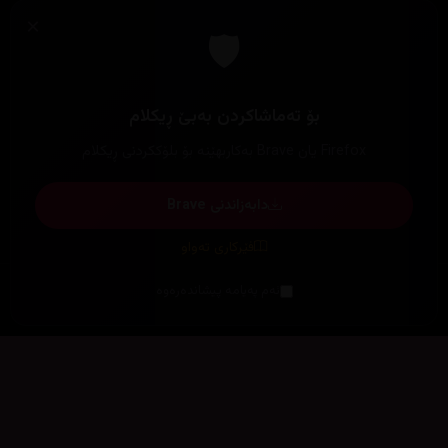
×
🛡️
بۆ تەماشاکردن بەبێ ڕیکلام
Firefox یان Brave بەکاربهێنە بۆ بلۆککردنی ڕیکلام
دابەزاندنی Brave
فێرکاری تەواو
ئەم پەیامە پیشاندەرەوە
سەرەتا
زیاتر
سەرەتا
ڕەنگ
چوونەژوورەوە