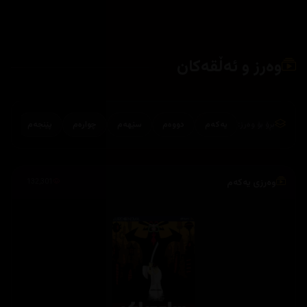
وەرز و ئەڵقەکان
بڕۆ بۆ وەرز:
یەکەم
دووەم
سێهەم
چوارەم
پێنجەم
وەرزی یەکەم
132,301