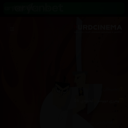
/
زنجیرەکان
Samurai Jack
وەرزی دووەم
ئەڵقەی 06
هەڵبژاردنی سێرڤەر :