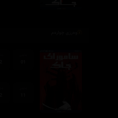
وەرزی چوارەم
ئەڵقەی
ئەڵ
2
01
ئەڵقەی
ئەڵ
2
11