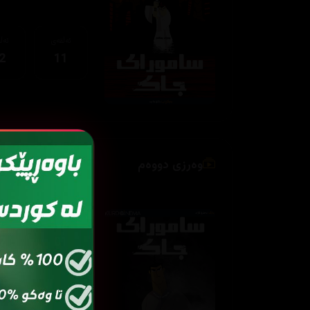
ئەڵقەی
ئەڵ
2
11
وەرزی دووەم
ئەڵقەی
ئەڵ
2
01