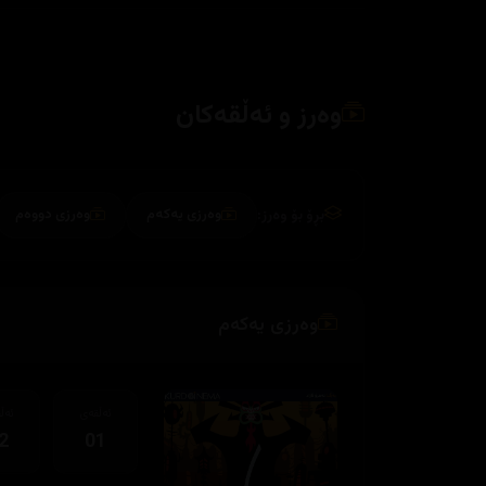
وەرز و ئەڵقەکان
بڕۆ بۆ وەرز:
وەرزی یەکەم
وەرزی دووەم
وەرزی یەکەم
ئەڵقەی
ئەڵ
2
01