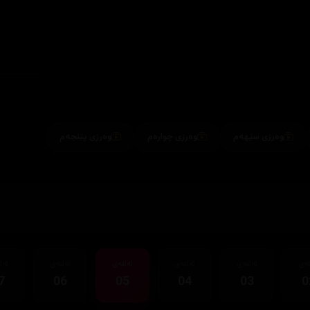
وەرزی سێهەم
وەرزی چوارەم
وەرزی پێنجەم
قەی
ئەڵقەی
ئەڵقەی
ئەڵقەی
ئەڵقەی
ئەڵ
7
06
05
04
03
0