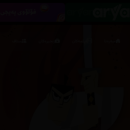
سەرەتا
فیلمەکان
زنجیرەکان
ستاف