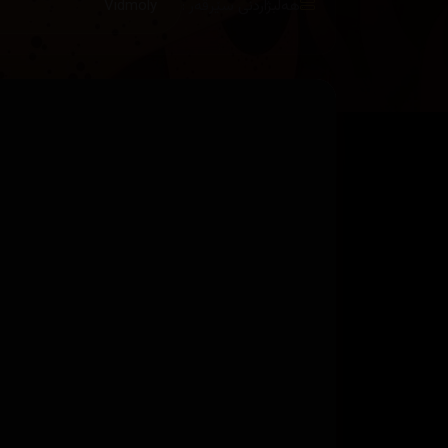
هەڵبژاردنی سێرڤەر :