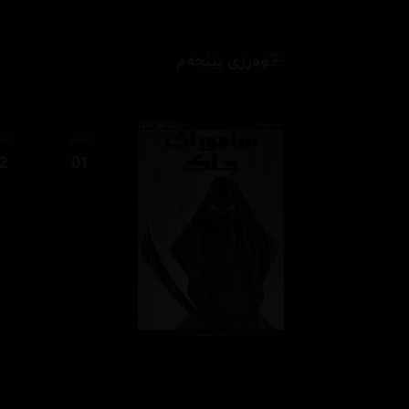
وەرزی پێنجەم
ئەڵقەی
ئەڵ
2
01