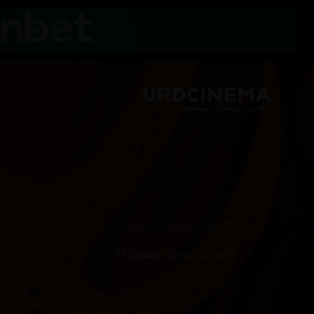
/
زنجیرەکان
Samurai Jack
وەرزی دووەم
ئەڵقەی 05