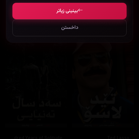
بینینی زیاتر
نوێترین زنجیرەکان
داخستن
One Hundred Years of Solitude
Ted Lasso