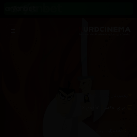
/
زنجیرەکان
Samurai Jack
وەرزی یەکەم
ئەڵقەی 13
هەڵبژاردنی سێرڤەر :