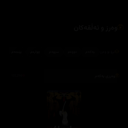
وەرز و ئەڵقەکان
بڕۆ بۆ وەرز:
یەکەم
دووەم
سێهەم
چوارەم
پێنجەم
وەرزی یەکەم
132,296