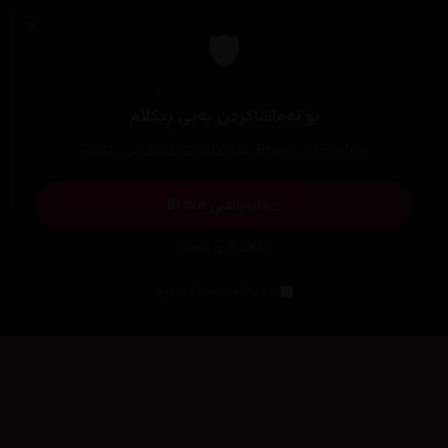
×
🛡️
بۆ تەماشاکردن بەبێ ڕیکلام
Firefox یان Brave بەکاربهێنە بۆ بلۆککردنی ڕیکلام
دابەزاندنی Brave
فێرکاری تەواو
ئەم پەیامە پیشاندەرەوە
سەرەتا
زیاتر
سەرەتا
ڕەنگ
چوونەژوورەوە