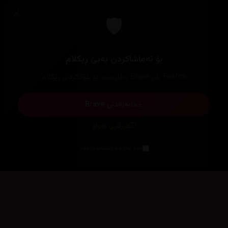
×
🛡️
بۆ تەماشاکردن بەبێ ڕیکلام
Firefox یان Brave بەکاربهێنە بۆ بلۆککردنی ڕیکلام
دابەزاندنی Brave
فێرکاری تەواو
ئەم پەیامە پیشاندەرەوە
سەرەتا
زیاتر
سەرەتا
ڕەنگ
چوونەژوورەوە