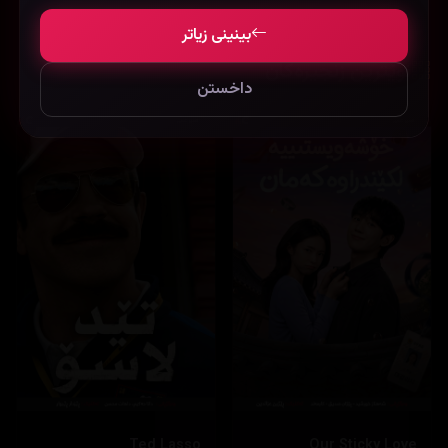
بینینی زیاتر
نوێترین زنجیرەکان
داخستن
Ted Lasso
Our Sticky Love