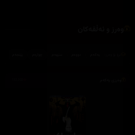
وەرز و ئەڵقەکان
بڕۆ بۆ وەرز:
یەکەم
دووەم
سێهەم
چوارەم
پێنجەم
وەرزی یەکەم
132,302