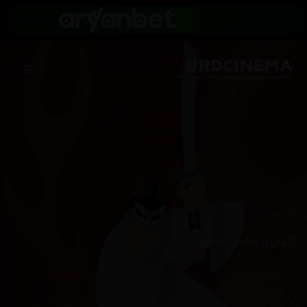
/
زنجیرەکان
Samurai Jack
وەرزی یەکەم
ئەڵقەی 12
هەڵبژاردنی سێرڤەر :