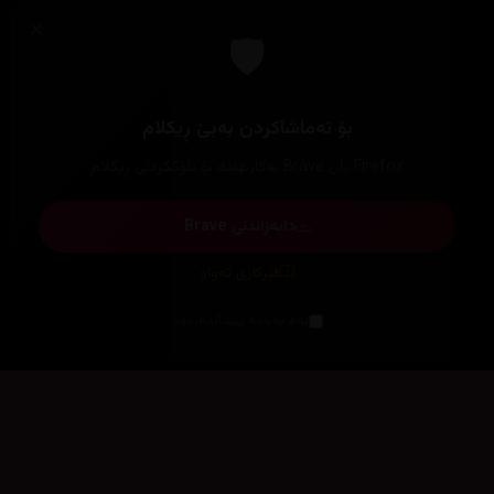
×
🛡️
بۆ تەماشاکردن بەبێ ڕیکلام
Firefox یان Brave بەکاربهێنە بۆ بلۆککردنی ڕیکلام
دابەزاندنی Brave
فێرکاری تەواو
ئەم پەیامە پیشاندەرەوە
سەرەتا
زیاتر
سەرەتا
ڕەنگ
چوونەژوورەوە