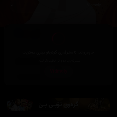
چاوەروانبە تا سێرڤەری گونجاو دیاری دەکرێت
سێرڤەری دوواتر تاقیدەکرێت...
Vidmoly