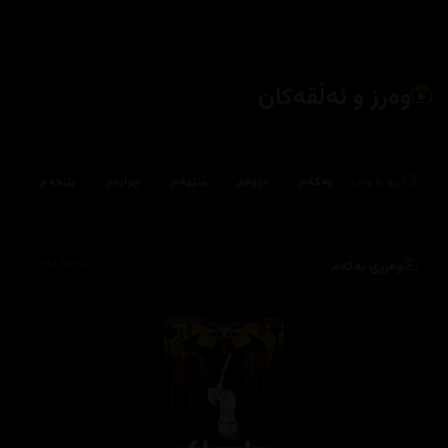
وەرز و ئەڵقەکان
بڕۆ بۆ وەرز:
یەکەم
دووەم
سێهەم
چوارەم
پێنجەم
وەرزی یەکەم
132,295