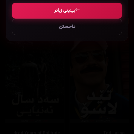
بینینی زیاتر
نوێترین زنجیرەکان
داخستن
One Hundred Years of Solitude
Ted Lasso