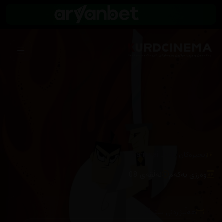
/
زنجیرەکان
Samurai Jack
وەرزی یەکەم
ئەڵقەی 08
هەڵبژاردنی سێرڤەر :