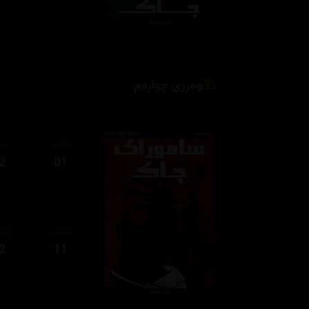
وەرزی چوارەم
ئەڵقەی
ئەڵ
2
01
ئەڵقەی
ئەڵ
2
11