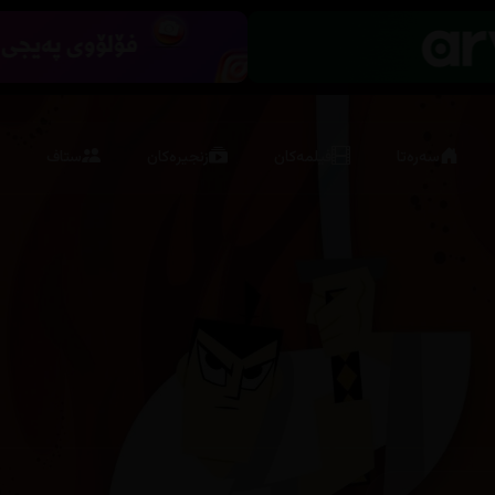
سەرەتا
فیلمەکان
زنجیرەکان
ستاف