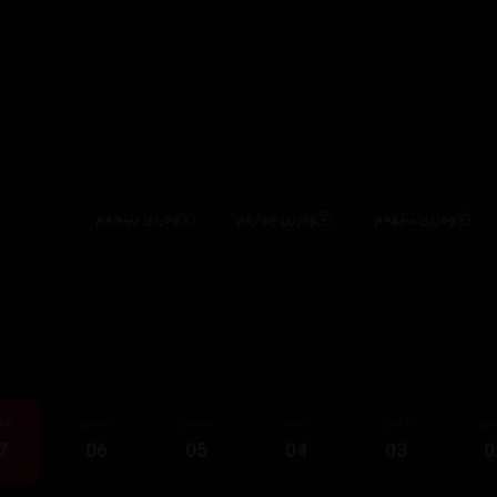
وەرزی سێهەم
وەرزی چوارەم
وەرزی پێنجەم
قەی
ئەڵقەی
ئەڵقەی
ئەڵقەی
ئەڵقەی
ئەڵ
7
06
05
04
03
0