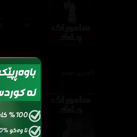
ئەڵقەی
ئەڵ
2
11
وەرزی دووەم
ئەڵقەی
ئەڵ
2
01