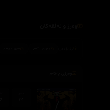
وەرز و ئەڵقەکان
بڕۆ بۆ وەرز:
وەرزی یەکەم
وەرزی دووەم
وەرزی یەکەم
ئەڵقەی
ئەڵ
2
01