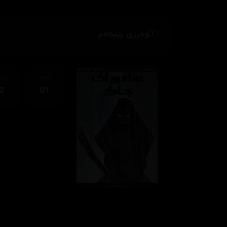
وەرزی پێنجەم
ئەڵقەی
ئەڵ
2
01