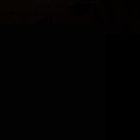
هەڵبژاردنی سێرڤەر :