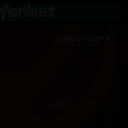
/
زنجیرەکان
Samurai Jack
وەرزی یەکەم
ئەڵقەی 07