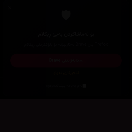
×
🛡️
بۆ تەماشاکردن بەبێ ڕیکلام
Firefox یان Brave بەکاربهێنە بۆ بلۆککردنی ڕیکلام
دابەزاندنی Brave
فێرکاری تەواو
ئەم پەیامە پیشاندەرەوە
سەرەتا
زیاتر
سەرەتا
ڕەنگ
چوونەژوورەوە