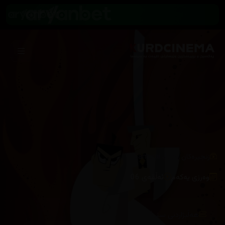
/
زنجیرەکان
Samurai Jack
وەرزی یەکەم
ئەڵقەی 06
هەڵبژاردنی سێرڤەر :