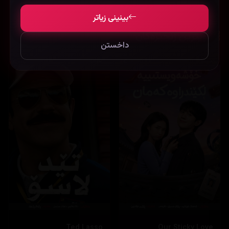
بینینی زیاتر
نوێترین زنجیرەکان
داخستن
Ted Lasso
Our Sticky Love