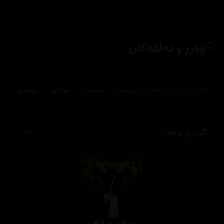
وەرز و ئەڵقەکان
بڕۆ بۆ وەرز:
یەکەم
دووەم
سێهەم
چوارەم
پێنجەم
وەرزی یەکەم
132,301