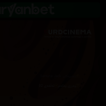
/
زنجیرەکان
Samurai Jack
وەرزی یەکەم
ئەڵقەی 02