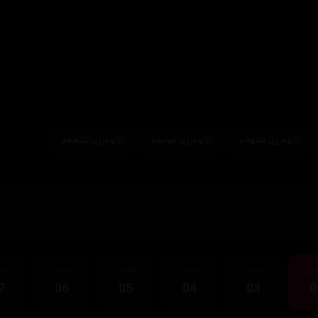
وەرزی سێهەم
وەرزی چوارەم
وەرزی پێنجەم
قەی
ئەڵقەی
ئەڵقەی
ئەڵقەی
ئەڵقەی
ئەڵ
7
06
05
04
03
0