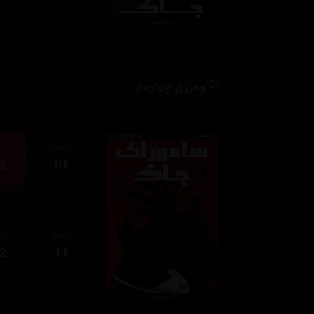
وەرزی چوارەم
ئەڵقەی
ئەڵ
2
01
ئەڵقەی
ئەڵ
2
11