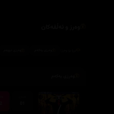
وەرز و ئەڵقەکان
بڕۆ بۆ وەرز:
وەرزی یەکەم
وەرزی دووەم
وەرزی یەکەم
ئەڵقەی
ئەڵ
2
01