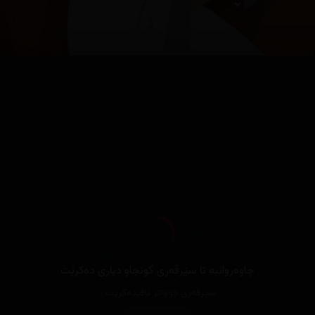
چاوەروانبە تا سێرڤەری گونجاو دیاری دەکرێت
سێرڤەری دوواتر تاقیدەکرێت...