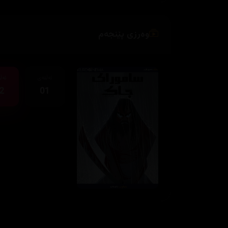
وەرزی پێنجەم
ئەڵقەی
ئەڵ
2
01