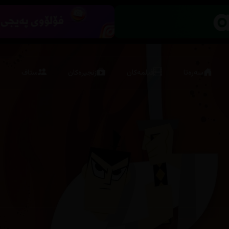
سەرەتا
فیلمەکان
زنجیرەکان
ستاف