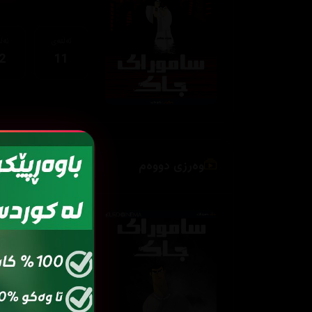
ئەڵقەی
ئەڵ
2
11
وەرزی دووەم
ئەڵقەی
ئەڵ
2
01