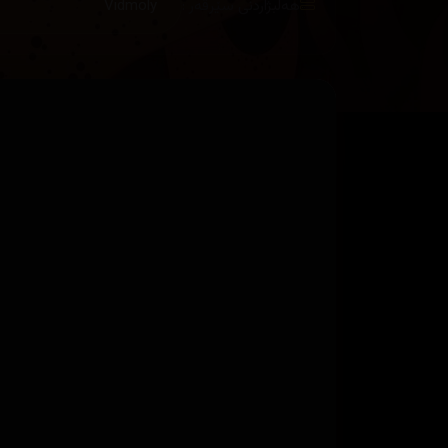
هەڵبژاردنی سێرڤەر :