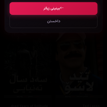
بینینی زیاتر
نوێترین زنجیرەکان
داخستن
One Hundred Years of Solitude
Ted Lasso