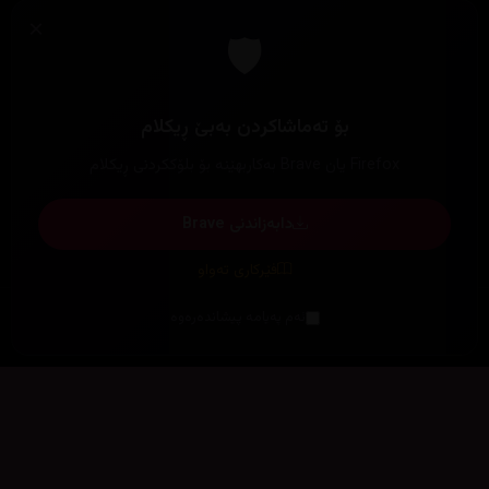
×
🛡️
بۆ تەماشاکردن بەبێ ڕیکلام
Firefox یان Brave بەکاربهێنە بۆ بلۆککردنی ڕیکلام
دابەزاندنی Brave
فێرکاری تەواو
ئەم پەیامە پیشاندەرەوە
سەرەتا
زیاتر
سەرەتا
ڕەنگ
چوونەژوورەوە