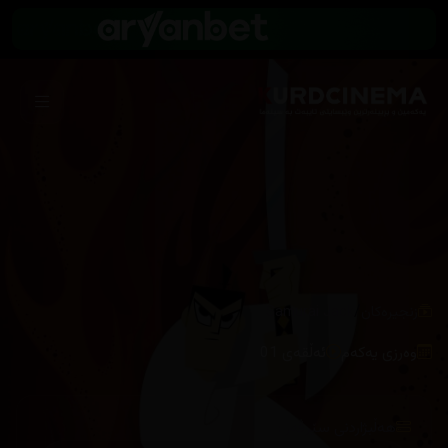
/
زنجیرەکان
Samurai Jack
وەرزی یەکەم
ئەڵقەی 01
هەڵبژاردنی سێرڤەر :