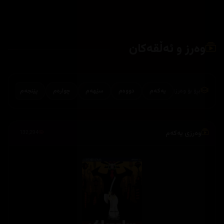
وەرز و ئەڵقەکان
بڕۆ بۆ وەرز:
یەکەم
دووەم
سێهەم
چوارەم
پێنجەم
وەرزی یەکەم
132,294