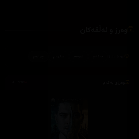
وەرز و ئەڵقەکان
بڕۆ بۆ وەرز:
یەکەم
دووەم
سێهەم
چوارەم
وەرزی یەکەم
419,998