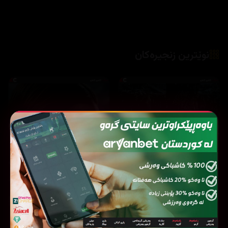
نوێترین زنجیرەکان