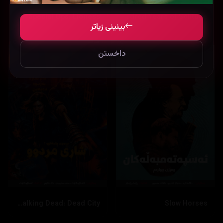
Special Ops: Lioness
One Hundred Years of Solitude
بینینی زیاتر
داخستن
The Walking Dead: Dead City
Slow Horses