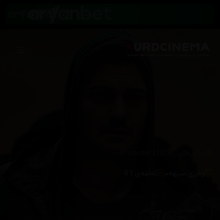
/
زنجیرەکان
Protector (2018)
وەرزی سێهەم
ئەڵقەی 01
هەڵبژاردنی سێرڤەر :