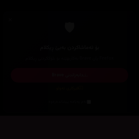
×
🛡️
بۆ تەماشاکردن بەبێ ڕیکلام
Firefox یان Brave بەکاربهێنە بۆ بلۆککردنی ڕیکلام
دابەزاندنی Brave
فێرکاری تەواو
ئەم پەیامە پیشاندەرەوە
سەرەتا
زیاتر
سەرەتا
ڕەنگ
چوونەژوورەوە