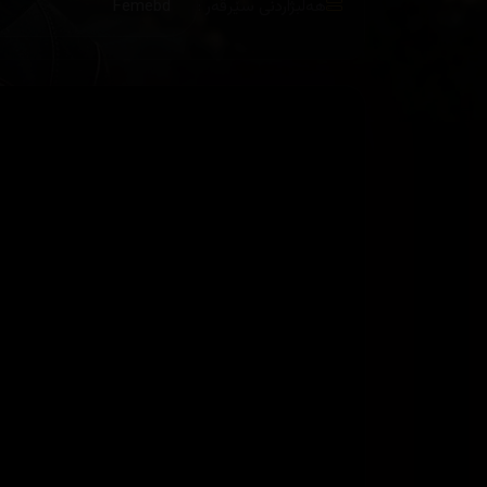
هەڵبژاردنی سێرڤەر :