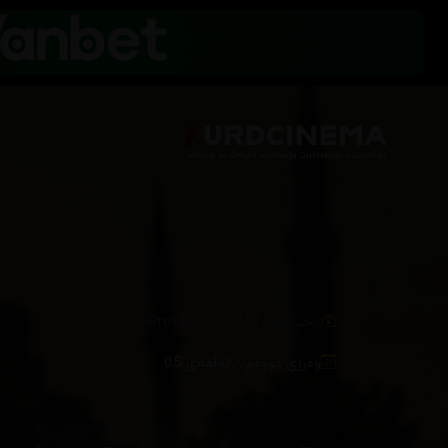
/
زنجیرەکان
Protector (2018)
وەرزی دووەم
ئەڵقەی 05