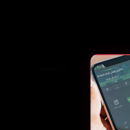
244,631
قەی
ئەڵقەی
08
0