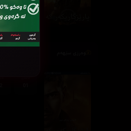
وەرزی سێهەم
ئەڵقەی
ئەڵ
2
01