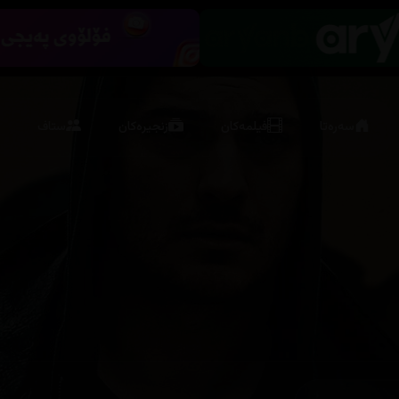
سەرەتا
فیلمەکان
زنجیرەکان
ستاف