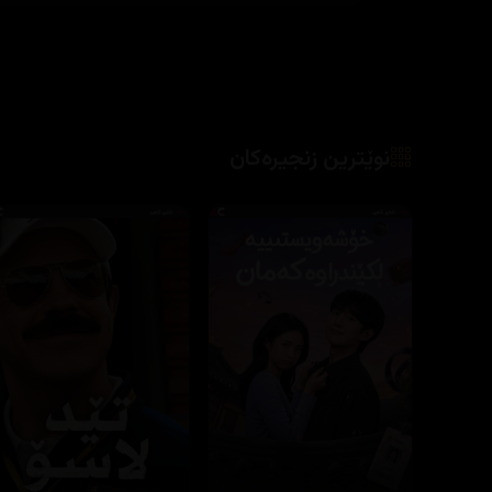
نوێترین زنجیرەکان