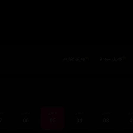
وەرزی سێهەم
وەرزی چوارەم
قەی
ئەڵقەی
ئەڵقەی
ئەڵقەی
ئەڵقەی
ئەڵ
7
06
05
04
03
0