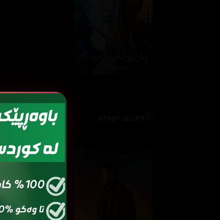
وەرزی دووەم
ئەڵقەی
ئەڵ
2
01