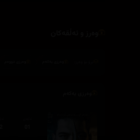
وەرز و ئەڵقەکان
بڕۆ بۆ وەرز:
وەرزی یەکەم
وەرزی دووەم
وەرزی یەکەم
ئەڵقەی
ئەڵ
2
01