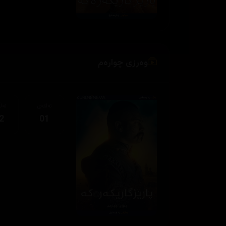
وەرزی چوارەم
ئەڵقەی
ئەڵ
2
01