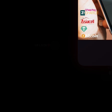
181,626
قەی
0