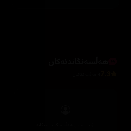
هەڵسەنگاندنەکان
7.3
4 هەڵسەنگاندن
بۆ نووسینی هەڵسەنگاندن، تکایە