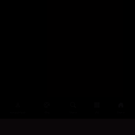
سەرەتا
زیاتر
سەرەتا
ڕەنگ
چوونەژوورەوە