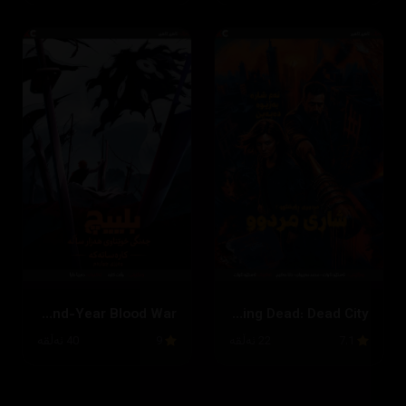
Bleach: Thousand-Year Blood War
The Walking Dead: Dead City
7.1
22 ئەڵقە
9
40 ئەڵقە