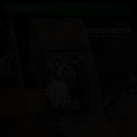
گەڕانەوە بۆ زنجیرەکان