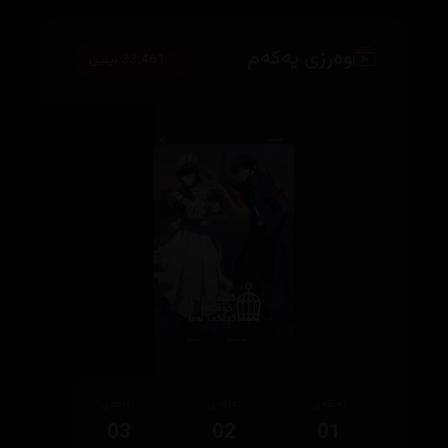
وەرزی یەکەم
33,461 بینین
ئەڵقەی
ئەڵقەی
ئەڵقەی
03
02
01