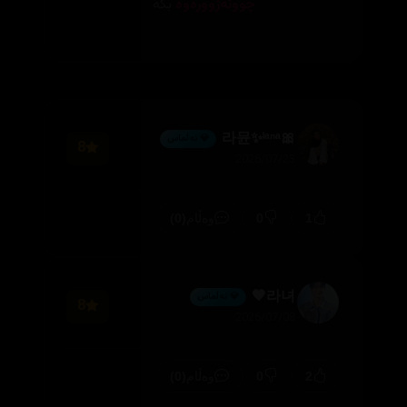
چوونەژوورەوە
بکە
🎀라뮨✨ˡᵃⁿᵃ
💎 ئەڵماس
8
2026/07/23
(0)
0
1
وەڵام
라녀🖤
💎 ئەڵماس
8
2026/07/08
(0)
0
2
وەڵام