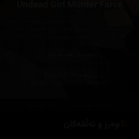
Undead Girl Murder Farce
‎لە جیهانێکدا کە خوێنمژ و 'رۆبات و بەگورگبووەکان و بوونەوەری دیکەی
تێدا نیشتەجێیە، "ئایا ڕیندۆ" لەگەڵ "تسوگارو شونیچی"و "شیزوکو
هاسێی" وەك بەدواداچوونێکی سەروو سروشتی گەشت دەکات و
نهێنییەکان چارەسەر دەکات لەکاتێکدا بەدوای جەستە ونبووەکەیدا
دەگەڕێت
وەرگێران
هەمیشە ساڵح
تەکنیکار
دەریا دارا
وەرز و ئەڵقەکان