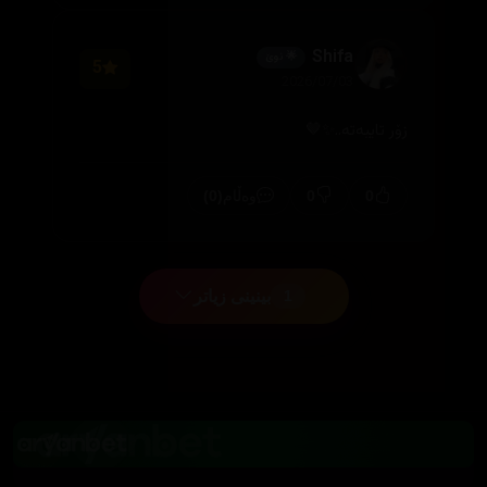
Shifa
🌟 نوێ
5
2026/07/03
زۆر تایبەتە..✨🤎
(0)
0
0
وەڵام
بینینی زیاتر
1