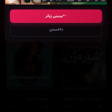
8.7
44 ئەڵقە
8.3
16 ئەڵقە
بینینی زیاتر
داخستن
Slow Horses
Special Ops: Lioness
7.5
24 ئەڵقە
8.3
36 ئەڵقە