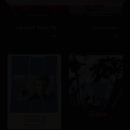
The Walking Dead: Dead City
Slow Horses
8.3
36 ئەڵقە
7.1
22 ئەڵقە