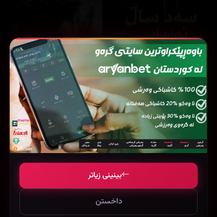
Special Ops: Lioness
One Hundred Years of Solitude
8.3
16 ئەڵقە
7.5
24 ئەڵقە
بینینی زیاتر
داخستن