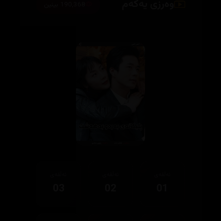
وەرزی یەکەم
190,368 بینین
ئەڵقەی
ئەڵقەی
ئەڵقەی
03
02
01