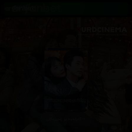
گەڕانەوە بۆ زنجیرەکان