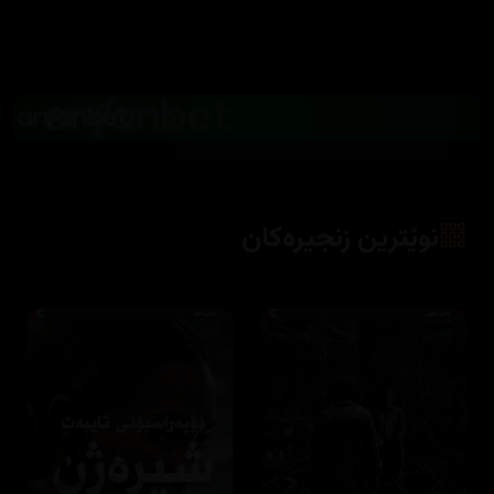
نوێترین زنجیرەکان