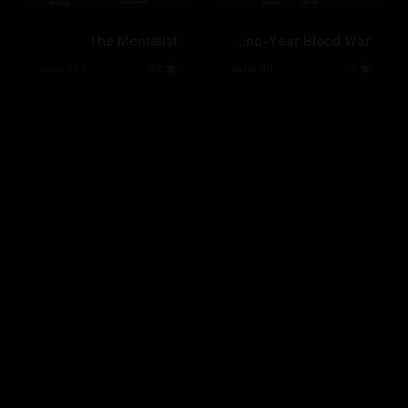
The Mentalist
Bleach: Thousand-Year Blood War
9
40 ئەڵقە
8.2
151 ئەڵقە