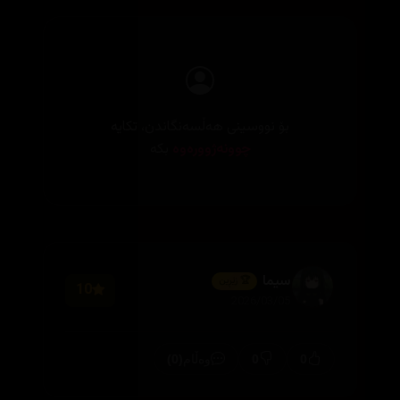
بۆ نووسینی هەڵسەنگاندن، تکایە
چوونەژوورەوە
بکە
سیما
🏆 زێڕین
10
2026/03/05
(0)
0
0
وەڵام