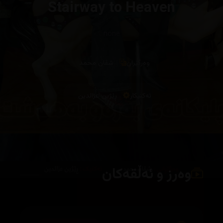
Stairway to Heaven
none
وەرگێران
شڤان محمد
تەکنیکار
ڕێژین عزالدین
وەرز و ئەڵقەکان