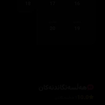
18
17
16
ئەڵقەی
ئەڵقەی
20
19
هەڵسەنگاندنەکان
10.0
1 هەڵسەنگاندن