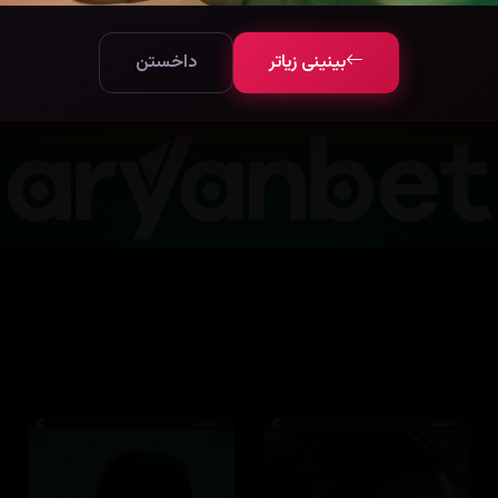
بینینی زیاتر
داخستن