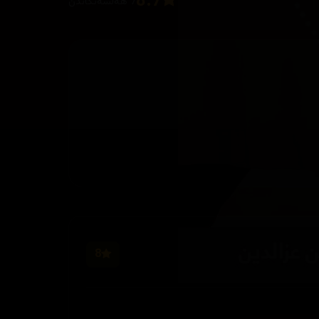
8.7
7 هەڵسەنگاندن
8