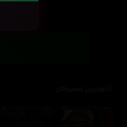
نوێترین زنجیرەکان