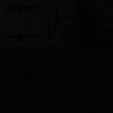
ڕاستی ئەحمەد
ڤانیا حسێن