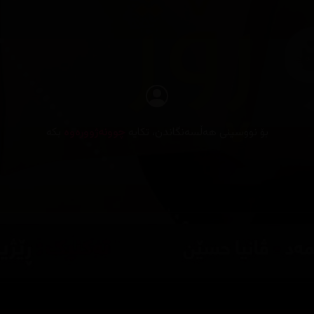
بۆ نووسینی هەڵسەنگاندن، تکایە
چوونەژوورەوە
بکە