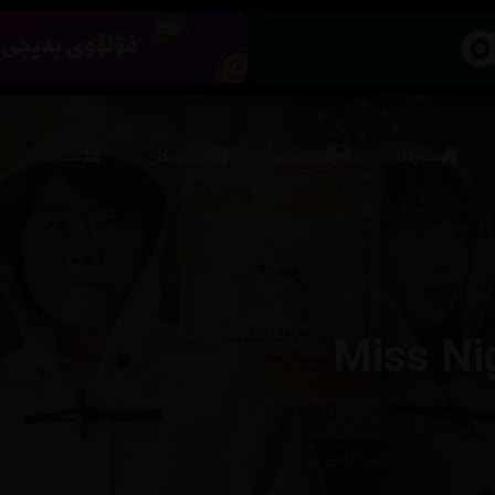
سەرەتا
فیلمەکان
زنجیرەکان
ستاف
Miss Ni
چیڕۆكه‌كه‌ له‌باره‌ی ئافره‌تێكه‌ به‌ ڕۆژ ده‌بێت به‌ ٥٠ ساڵ و له‌شه‌ویش ده‌بێت به‌ كچێكی گه‌نج هه‌روه‌ها
 ژیانی پیری و گه‌نجی چاوی پێ‌ ده‌كه‌وێت