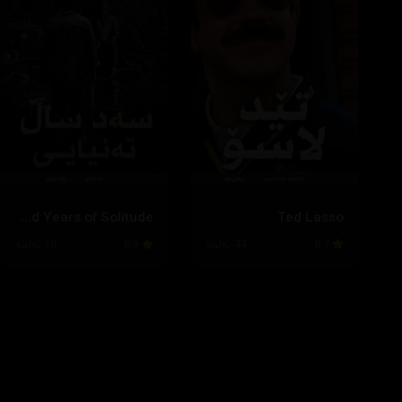
One Hundred Years of Solitude
Ted Lasso
8.7
44 ئەڵقە
8.3
16 ئەڵقە