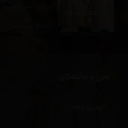
وەرگێران
شەهناز خورشید
تەکنیکار
ڕێژین عزالدین
وەرز و ئەڵقەکان
وەرزی یەکەم