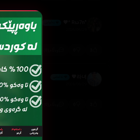
"Rω7n ^🖤
💎 ئەڵماس
2026/06/29
(0)
0
3
وەڵام
라녀🖤
💎 ئەڵماس
2026/06/29
(0)
0
3
وەڵام