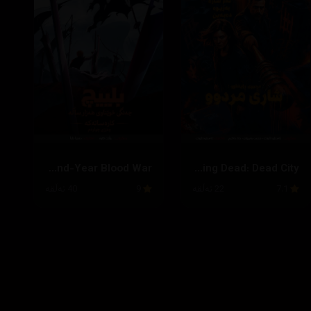
Bleach: Thousand-Year Blood War
The Walking Dead: Dead City
7.1
22 ئەڵقە
9
40 ئەڵقە