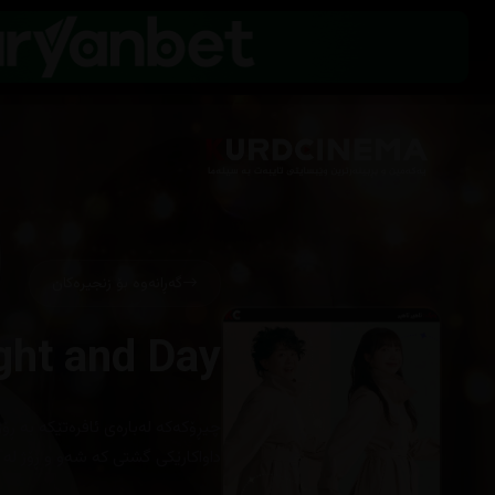
گەڕانەوە بۆ زنجیرەکان
ght and Day
داواكارێكی گشتی كه‌ شه‌و و ڕۆژ له‌