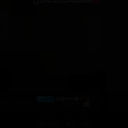
هەڵسەنگاندنەکان
🎀라뮨✨ˡᵃⁿᵃ
💎 ئەڵماس
2026/07/23
(0)
0
1
وەڵام