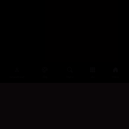
سەرەتا
زیاتر
سەرەتا
ڕەنگ
چوونەژوورەوە