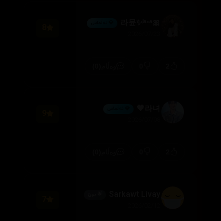
🎀라뮨✨ˡᵃⁿᵃ
💎 ئەڵماس
8
2026/07/23
(0)
0
2
وەڵام
라녀🖤
💎 ئەڵماس
9
2026/07/08
(0)
0
2
وەڵام
Sarkawt Livay
🌟 نوێ
7
2026/02/12