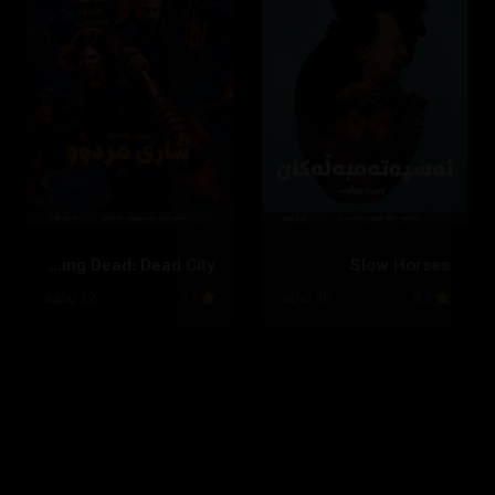
The Walking Dead: Dead City
Slow Horses
8.3
36 ئەڵقە
7.1
22 ئەڵقە