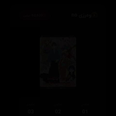
وەرزی no
62,620 بینین
ئەڵقەی
ئەڵقەی
ئەڵقەی
03
02
01