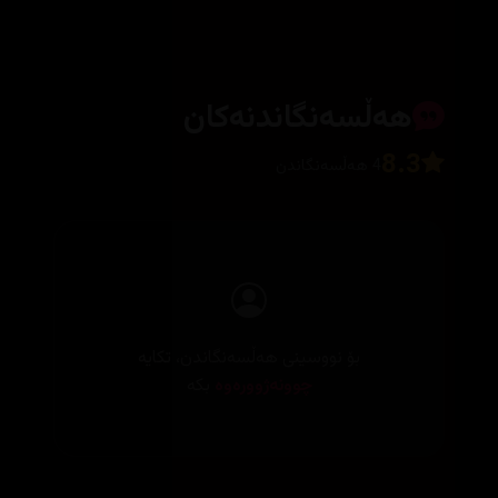
هەڵسەنگاندنەکان
8.3
4 هەڵسەنگاندن
بۆ نووسینی هەڵسەنگاندن، تکایە
چوونەژوورەوە
بکە