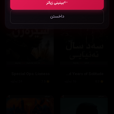
بینینی زیاتر
داخستن
Special Ops: Lioness
One Hundred Years of Solitude
8.3
16 ئەڵقە
7.5
24 ئەڵقە