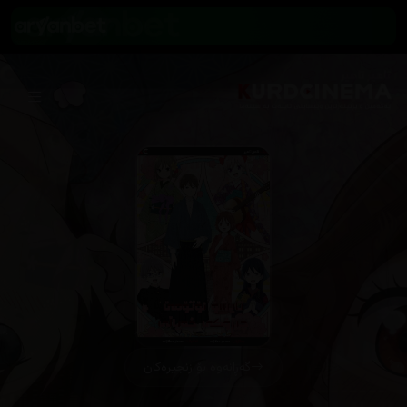
گەڕانەوە بۆ زنجیرەکان