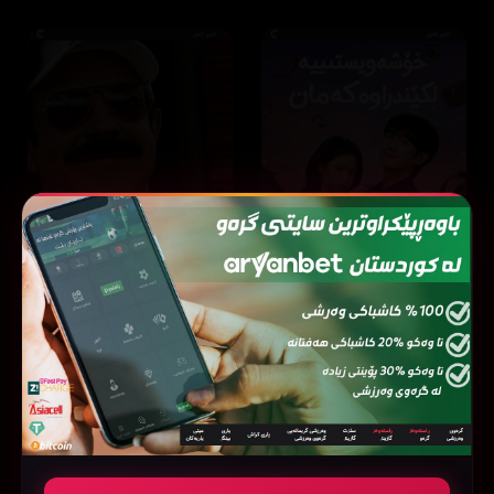
Ted Lasso
Our Sticky Love
8.2
12 ئەڵقە
8.7
44 ئەڵقە