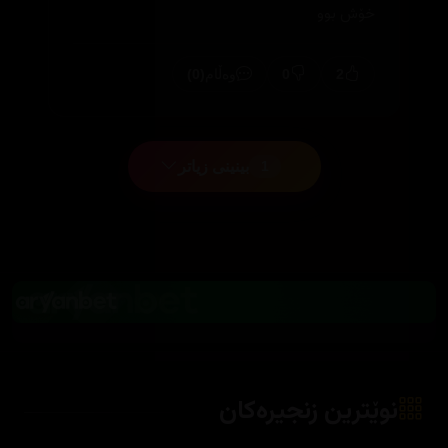
خۆش بوو
(0)
0
2
وەڵام
بینینی زیاتر
1
نوێترین زنجیرەکان