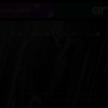
سەرەتا
فیلمەکان
زنجیرەکان
ستاف
ه‌نده‌وه‌ به‌كرده‌گیرێت تا گه‌شت بكات بۆ ئیتاڵیا له‌پێناو ئه‌وه‌ی
یۆرك". ڕازی بوون به‌و داوایه‌ ده‌بێته‌ یه‌كه‌م هه‌نگاوی ژیانێكی پڕ