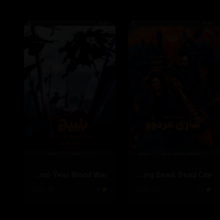
Bleach: Thousand-Year Blood War
The Walking Dead: Dead City
7.1
22 ئەڵقە
9
40 ئەڵقە