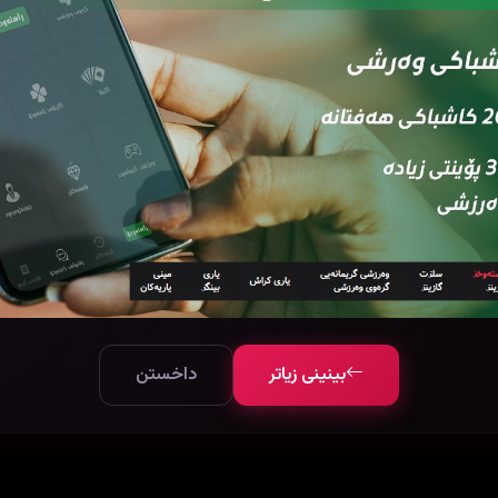
تا هیچ هەڵسەنگاندنێک نییە. یەکەم کەس بە بۆ نووسینی هەڵسەنگاند
بینینی زیاتر
داخستن