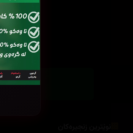
هێش
نوێترین زنجیرەکان