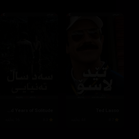
One Hundred Years of Solitude
Ted Lasso
8.7
44 ئەڵقە
8.3
16 ئەڵقە