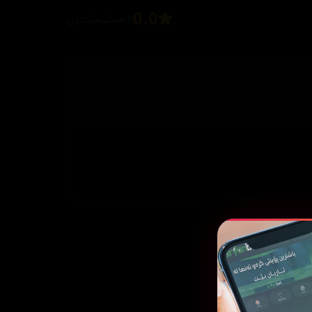
0.0
0 هەڵسەنگاندن