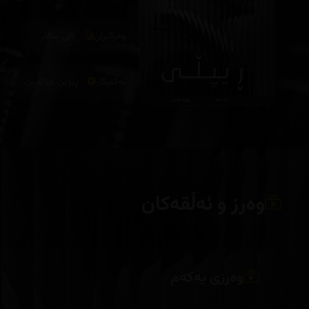
وەرگێران
نالی سالار
تەکنیکار
ڕێژین عزالدین
وەرز و ئەڵقەکان
وەرزی یەکەم