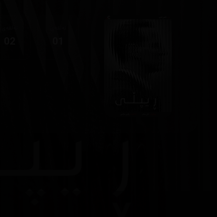
ئەڵقەی
ئەڵقەی
02
01