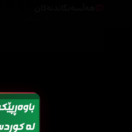
هەڵسەنگاندنەکان