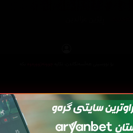
بۆ نووسینی هەڵسەنگاندن، تکایە
چوونەژوورەوە
بکە