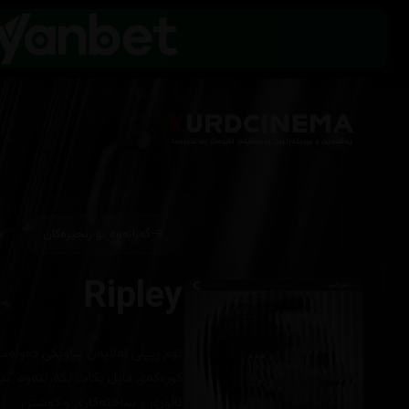
گەڕانەوە بۆ زنجیرەکان
Ripley
‎تۆم ڕیپڵی له‌لایه‌ن پیاوێكی ده‌وڵه‌م
كوڕه‌كه‌ی قایل بكات بگه‌ڕێته‌وه‌ "نیو
ئاڵۆزی و ساخته‌كاری و كوشتن.