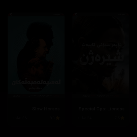
Slow Horses
Special Ops: Lioness
7.5
24 ئەڵقە
8.3
36 ئەڵقە