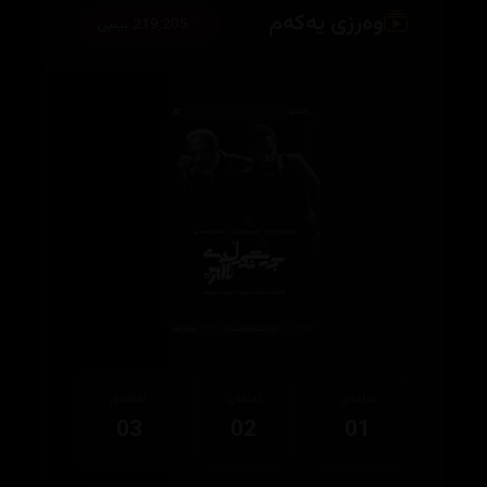
وەرزی یەکەم
219,205 بینین
ئەڵقەی
ئەڵقەی
ئەڵقەی
03
02
01