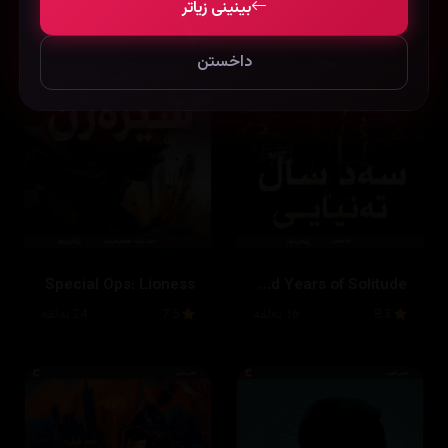
بینینی زیاتر
داخستن
Special Ops: Lioness
One Hundred Years of Solitude
8.3
16 ئەڵقە
7.5
24 ئەڵقە