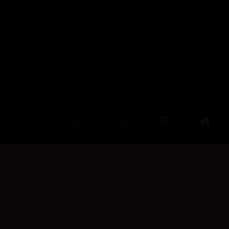
سەرەتا
زیاتر
سەرەتا
ڕەنگ
چوونەژوورەوە