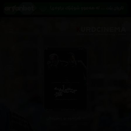
گەڕانەوە بۆ زنجیرەکان