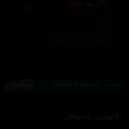
Are
⭐ ئەندام
9
2026/03/18
9/10
(0)
0
0
وەڵام
نوێترین زنجیرەکان