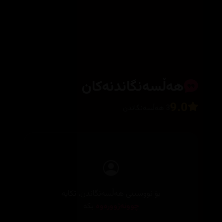
هەڵسەنگاندنەکان
9.0
3 هەڵسەنگاندن
بۆ نووسینی هەڵسەنگاندن، تکایە
چوونەژوورەوە
بکە