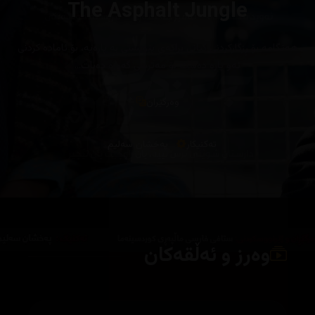
The Asphalt Jungle
هەنگامە بۆ ڕزگارکردنی گیانی براکەی پێویستی بە پارەیە، بۆ ئامادە کردنی
ئەو پارە دەست بۆ مەترسی گەورە دەبات…
وەرگێران
تەکنیکار
پەخشان سەلیم
وەرز و ئەڵقەکان