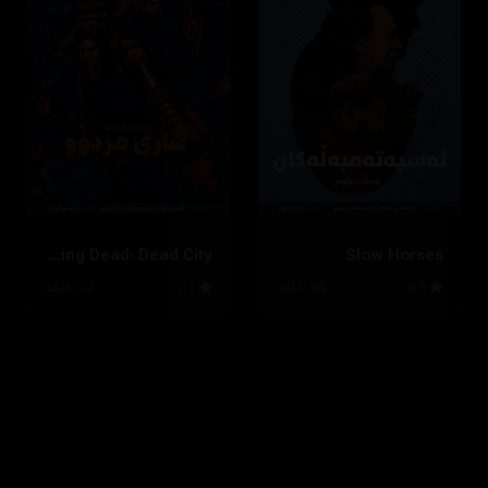
The Walking Dead: Dead City
Slow Horses
8.3
36 ئەڵقە
7.1
22 ئەڵقە