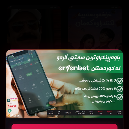
Ted Lasso
Our Sticky Love
8.2
12 ئەڵقە
8.7
44 ئەڵقە