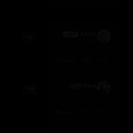
A7maD
👑 پلاتین
8
2026/08/07
(0)
0
0
وەڵام
Hama
🌟 نوێ
10
2026/06/23
(0)
0
0
وەڵام