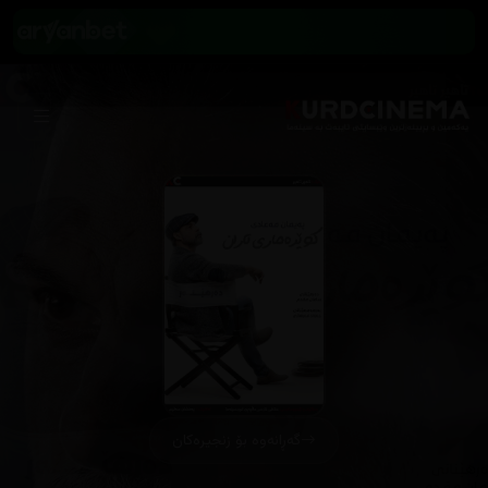
گەڕانەوە بۆ زنجیرەکان