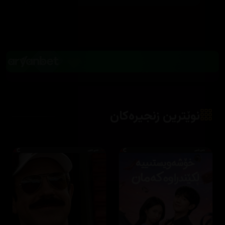
نوێترین زنجیرەکان