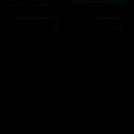
The Walking Dead: Dead City
Slow Horses
8.3
36 ئەڵقە
7.1
22 ئەڵقە