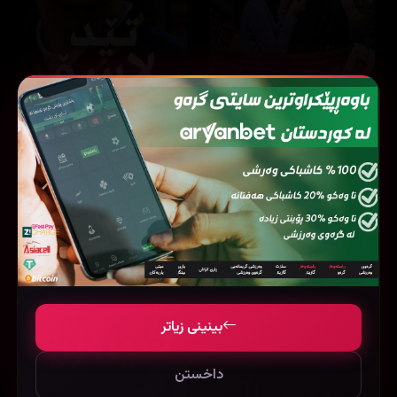
Ted Lasso
Our Sticky Love
8.2
12 ئەڵقە
8.7
44 ئەڵقە
بینینی زیاتر
داخستن