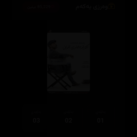
وەرزی یەکەم
85,229 بینین
ئەڵقەی
ئەڵقەی
ئەڵقەی
03
02
01