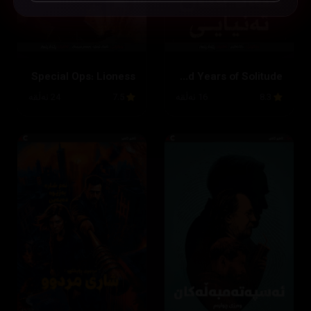
Special Ops: Lioness
One Hundred Years of Solitude
8.3
16 ئەڵقە
7.5
24 ئەڵقە