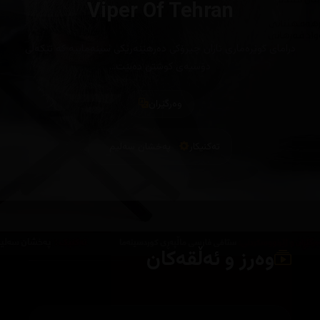
Viper Of Tehran
درامای کوێرەماری تاران چیرۆکی دەرهێنەرێکی سینەماییە کە تێکەڵی
دۆسیەی کوشتن دەبێت…
وەرگێران
تەکنیکار
پەخشان سەلیم
وەرز و ئەڵقەکان