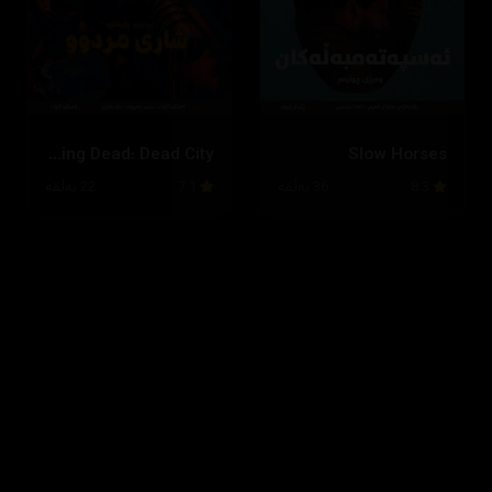
The Walking Dead: Dead City
Slow Horses
8.3
36 ئەڵقە
7.1
22 ئەڵقە