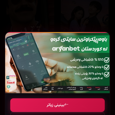
Ted Lasso
Our Sticky Love
8.2
12 ئەڵقە
8.7
44 ئەڵقە
بینینی زیاتر