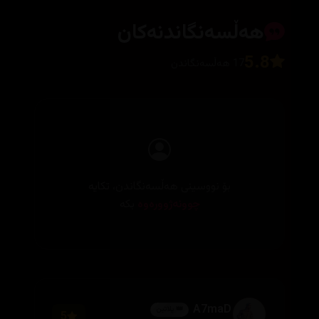
هەڵسەنگاندنەکان
5.8
17 هەڵسەنگاندن
بۆ نووسینی هەڵسەنگاندن، تکایە
چوونەژوورەوە
بکە
A7maD
👑 پلاتین
5