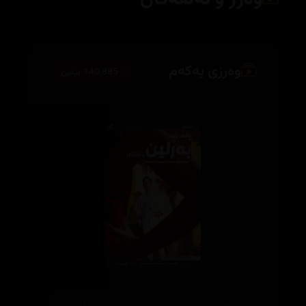
وەرزی یەکەم
140,885 بینین