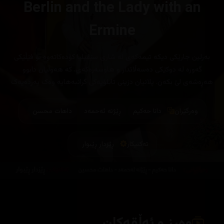
Berlin and the Lady with an
Ermine
بەرلین جارێکی دیکە تیمەکەی لە شاری سێڤیلیا کۆدەکاتەوە بۆ فێڵێکی
گەورە لە دوکێکی دەسەڵاتدار و هاوسەرەکەی، کە هەوڵیان دابوو
هەڕەشەی لێ بکەن. پلانیان دزینی تابلۆیەکی گرانبەهایە وەک پەردەیەک
بۆ داپۆشینی ئامانجە ڕاستەقینەکەیان
وەرگێران
دانا حەکیم
ڕێژنە ئەحمەد
داهات محسن
تەکنیکار
ڕێزدار ڕێبوار
وەرز و ئەڵقەکان