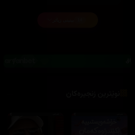
بینینی زیاتر
14
نوێترین زنجیرەکان