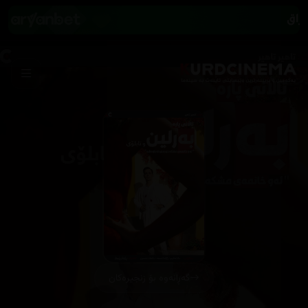
گەڕانەوە بۆ زنجیرەکان