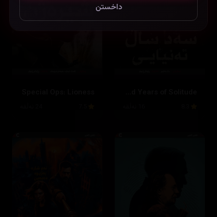
داخستن
Special Ops: Lioness
One Hundred Years of Solitude
8.3
16 ئەڵقە
7.5
24 ئەڵقە