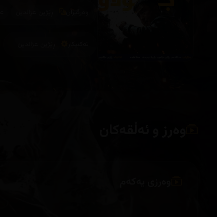
وەرگێران
ڕێژین عزالدین
عب
تەکنیکار
ڕێژین عزالدین
وەرز و ئەڵقەکان
وەرزی یەکەم