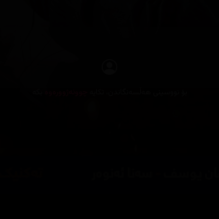
بۆ نووسینی هەڵسەنگاندن، تکایە
چوونەژوورەوە
بکە