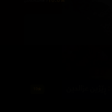
10.0
5 هەڵسەنگاندن
10