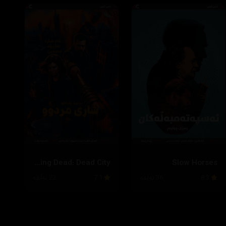
The Walking Dead: Dead City
Slow Horses
8.3
36 ئەڵقە
7.1
22 ئەڵقە