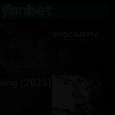
گەڕانەوە بۆ زنجیرەکان
سێ قوتابی‌ توانای سه‌روو سروشتیان 
باوانیان تێده‌كۆشن بۆ پارێزگاریكردن 