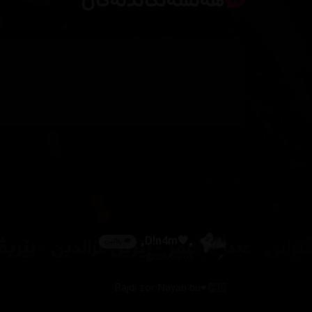
هەڵسەنگاندنەکان
„🖤D!n4m„
👑 پلاتین
2026/08/05
👏🏻♥️Bajdi zor Nayab bu