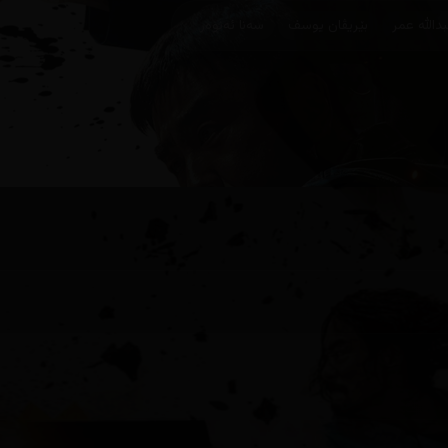
دالله عمر
بێریڤان یوسف
سەنا ئەنوەر