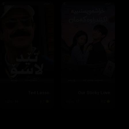
Ted Lasso
Our Sticky Love
8.2
12 ئەڵقە
8.7
44 ئەڵقە