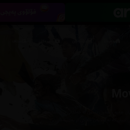
سەرەتا
فیلمەکان
زنجیرەکان
ستاف
هه‌یه‌ و هه‌وڵ ده‌ده‌ن له‌ خه‌ڵكانی تری بشارنه‌وه‌, هاوكات
لێیان كه‌ له‌ له‌لایه‌ن خه‌ڵكی تر به‌كارنه‌هێنرێن