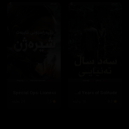
Special Ops: Lioness
One Hundred Years of Solitude
8.3
16 ئەڵقە
7.5
24 ئەڵقە