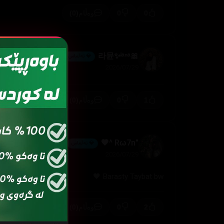
(0)
0
0
وەڵام
🎀라뮨✨ˡᵃⁿᵃ
💎 ئەڵماس
2026/07/29
(0)
0
1
وەڵام
"Rω7n ^🖤
💎 ئەڵماس
2026/07/29
Barasty Taybat bw 🖤
(0)
0
2
وەڵام