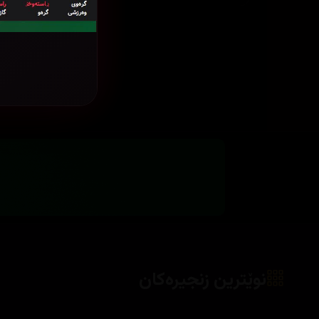
نوێترین زنجیرەکان