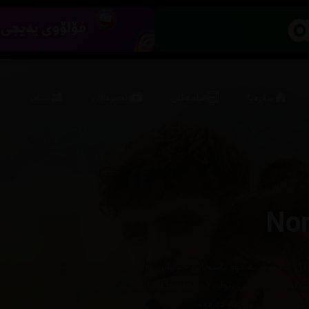
سەرەتا
فیلمەکان
زنجیرەکان
ستاف
Nor
نێل، کە سەر بە دوو پاشخانی جیاوازن بەڵام لە هەمان شارۆچکەی
یەکی نائاسایی نێوان دوو هەرزەکار کاتێک بە درێژایی
تر دەئاڵێن و دەچنە دەرەوە