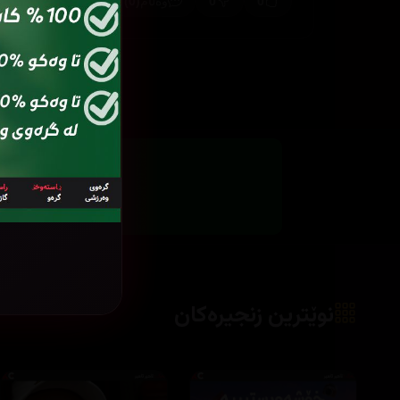
(0)
0
0
وەڵام
نوێترین زنجیرەکان