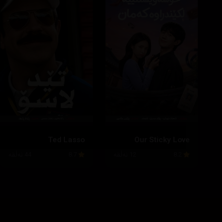
Ted Lasso
Our Sticky Love
8.2
12 ئەڵقە
8.7
44 ئەڵقە