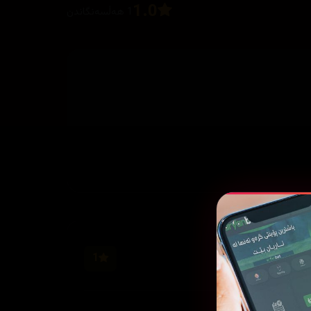
1.0
1 هەڵسەنگاندن
1