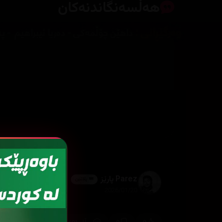
هەڵسەنگاندنەکان
Parez پارێز
👑 پلاتین
2026/01/20