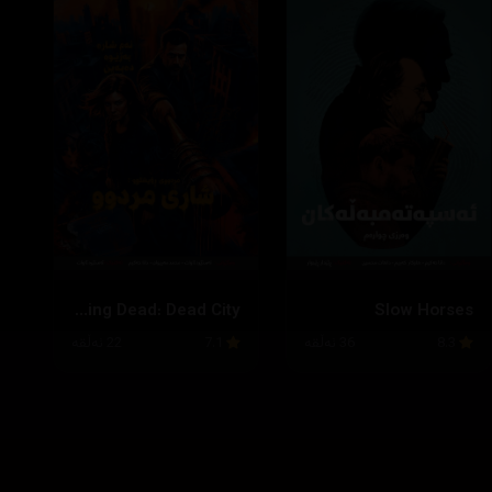
The Walking Dead: Dead City
Slow Horses
8.3
36 ئەڵقە
7.1
22 ئەڵقە