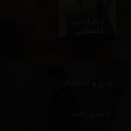
وەرگێران
داهێن چۆڵمەکی
تەکنیکار
وەرز و ئەڵقەکان
وەرزی یەکەم