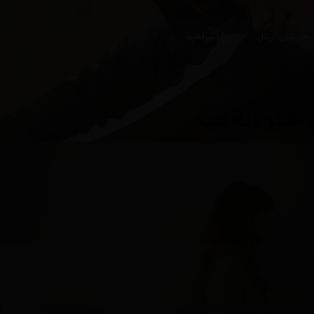
پەرێشان بیلال
دەریا ئیبراهیم