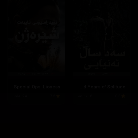
Special Ops: Lioness
One Hundred Years of Solitude
8.3
16 ئەڵقە
7.5
24 ئەڵقە