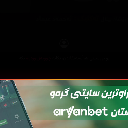
بۆ نووسینی هەڵسەنگاندن، تکایە
چوونەژوورەوە
بکە