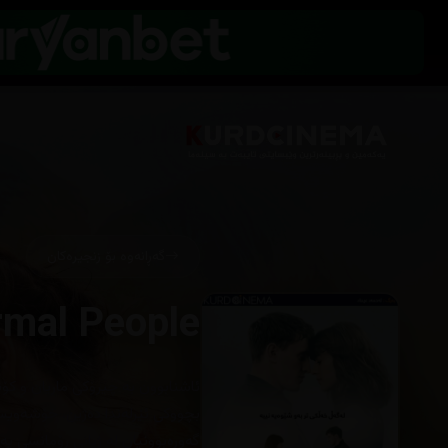
گەڕانەوە بۆ زنجیرەکان
mal People
ئاشنابوون بە چیرۆکی ماریان و کۆ
بچووکی ئێرلەندا دەژین، خۆشەویستی
گەورەبوونیان لە ژیانی ڕۆمانسی یەک