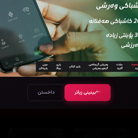
بینینی زیاتر
داخستن