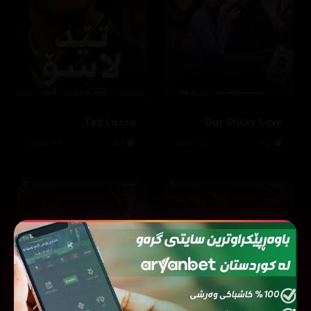
Ted Lasso
Our Sticky Love
8.2
12 ئەڵقە
8.7
44 ئەڵقە