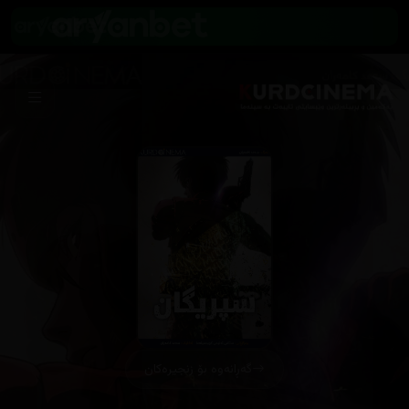
گەڕانەوە بۆ زنجیرەکان