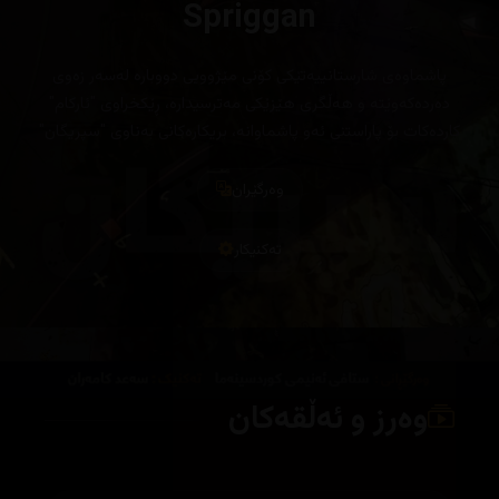
Spriggan
پاشماوەی شارستانییەتێکی کۆنی مێژوویی دووبارە لەسەر زەوی
دەردەکەوێتە و هەڵگری هێزێکی مەترسیدارە، ڕێکخراوی "ئارکام"
کاردەکات بۆ پاراستنی ئەو پاشماوانە، بریکارەکانی بەناوی "سپریگان"
پێویستە ئەو پاشماوانە لە کەسانی خراپ دووربخەنەوە
وەرگێران
تەکنیکار
وەرز و ئەڵقەکان