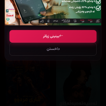
Special Ops: Lioness
One Hundred Years of Solitude
بینینی زیاتر
8.3
16 ئەڵقە
7.5
24 ئەڵقە
داخستن