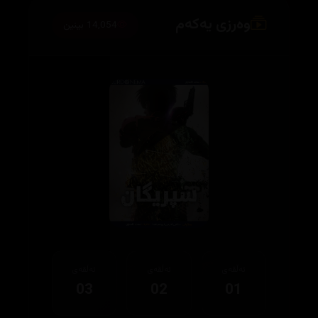
وەرزی یەکەم
14,054 بینین
ئەڵقەی
ئەڵقەی
ئەڵقەی
03
02
01