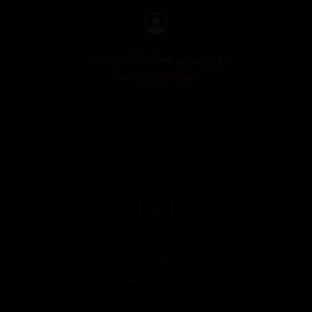
بۆ نووسینی هەڵسەنگاندن، تکایە
چوونەژوورەوە
بکە
هێشتا هیچ هەڵسەنگاندنێک نییە. یەکەم کەس
بە بۆ نووسینی هەڵسەنگاندن!