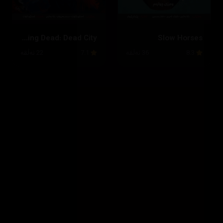
The Walking Dead: Dead City
Slow Horses
8.3
36 ئەڵقە
7.1
22 ئەڵقە