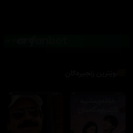
نوێترین زنجیرەکان