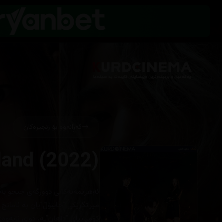
گەڕانەوە بۆ زنجیرەکان
land (2022)
‎ئەهریمەنەکانی دوورگەی جیجو بەدو
کۆمپانیای "داهان"ـە، دوای نانەوە