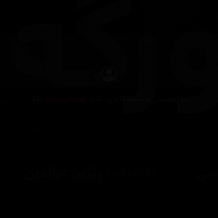
بۆ نووسینی هەڵسەنگاندن، تکایە
چوونەژوورەوە
بکە