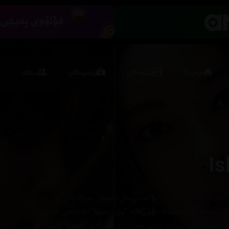
سەرەتا
فیلمەکان
زنجیرەکان
ستاف
Is
ای دەرفەتدا دەگەڕێن بۆ لەناوبردنی جیهانی مرۆڤایەتی و
میراتگرێکی "چایبۆڵ"یان بە ئامانج گرتووە کە گەیشتووەتە دوورگەکە. "وۆن میهۆ" تاکە کچی سەرۆکی
ی کێشە باوکی بڕیاری ناردنی دەدات بۆ دوورگەی "جیجو" لەوێدا