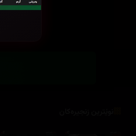
نوێترین زنجیرەکان