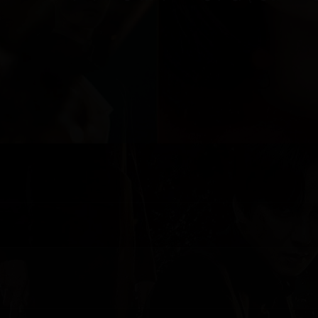
ا دەست دەکات بە پێکهێنانی کۆمەڵەیەکی نوێ دژی ئەهریمەنەکان.