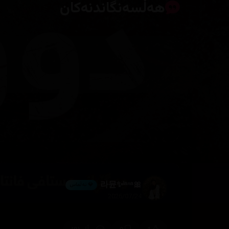
هەڵسەنگاندنەکان
🎀라뮨✨ˡᵃⁿᵃ
💎 ئەڵماس
2026/07/24