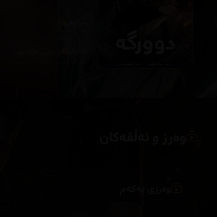
لەگەڵ تاکەکانی دیکەی دوورگەکەد
وەرگێران
تەکنیکار
ڕێژین عزالدین
وەرز و ئەڵقەکان
وەرزی یەکەم