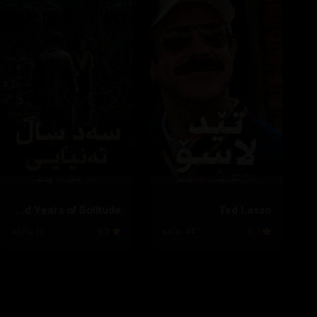
One Hundred Years of Solitude
Ted Lasso
8.7
44 ئەڵقە
8.3
16 ئەڵقە