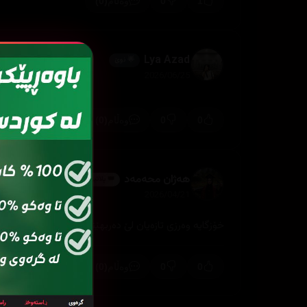
(0)
0
1
وەڵام
Lya Azad
🌟 نوێ
2026/06/25
(0)
0
0
وەڵام
هەژان محەمەد
👑 پلاتین
2026/04/21
خۆزگایە وەرزی تازەیان لێ دەربهێنایە
(0)
0
0
وەڵام