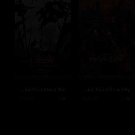
Bleach: Thousand-Year Blood War
The Walking Dead: Dead City
7.1
22 ئەڵقە
9
40 ئەڵقە