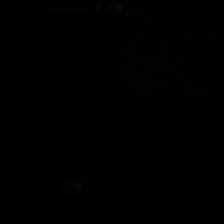
8.6
5 هەڵسەنگاندن
10