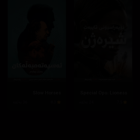
Slow Horses
Special Ops: Lioness
7.5
24 ئەڵقە
8.3
36 ئەڵقە