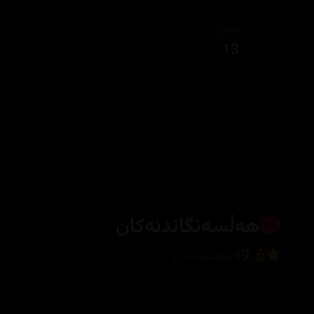
ئەڵقەی
13
هەڵسەنگاندنەکان
9.6
8 هەڵسەنگاندن