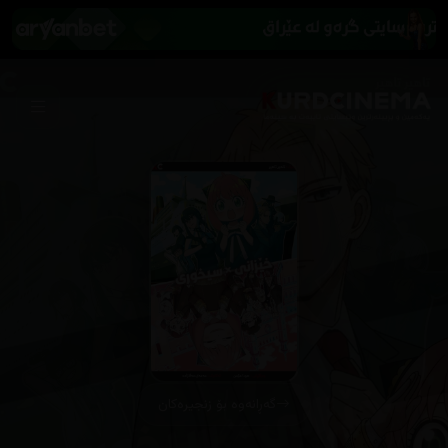
گەڕانەوە بۆ زنجیرەکان