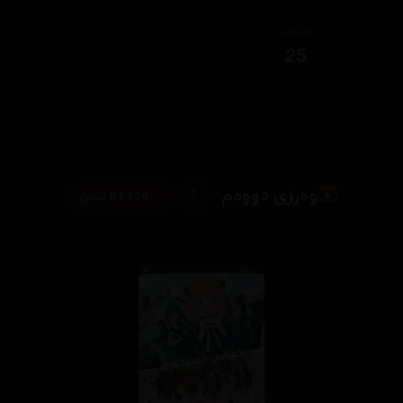
ئەڵقەی
25
وەرزی دووەم
84,128 بینین