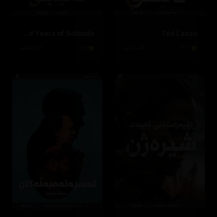
One Hundred Years of Solitude
Ted Lasso
8.7
44 ئەڵقە
8.3
16 ئەڵقە