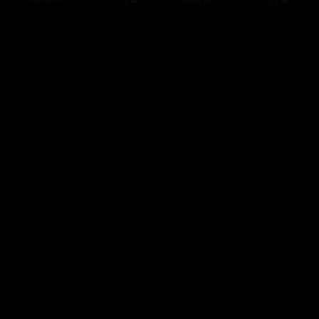
7.1
22 ئەڵقە
9
40 ئەڵقە