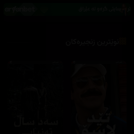
نوێترین زنجیرەکان