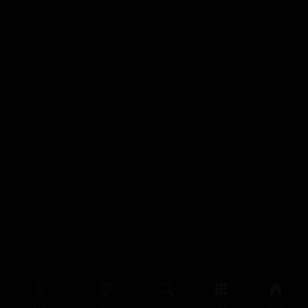
سەرەتا
زیاتر
سەرەتا
ڕەنگ
چوونەژوورەوە