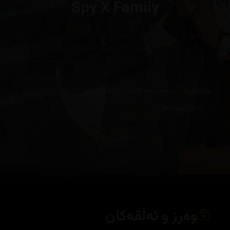
Spy X Family
سیخوڕێک لەبەر ئەرکەکەی هاوسەرگیری دەکات و منداڵێک لەخۆ
دەگرێت، هاوسەر و کچەکەشی نهێنی تایبەت بەخۆیان هەیە و
هەرسێکیان دەبێت تێبکۆشن بۆ ئەوەی بەیەکەوە بمێننەوە
وەرگێران
حەمەی مەلازادە
هودا هێمن
بێخاڵ ئیسماعیل
تەکنیکار
وەرز و ئەڵقەکان