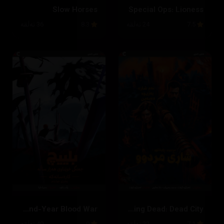
Slow Horses
Special Ops: Lioness
7.5
24 ئەڵقە
8.3
36 ئەڵقە
Bleach: Thousand-Year Blood War
The Walking Dead: Dead City