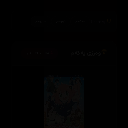
بڕۆ بۆ وەرز:
یەکەم
دووەم
سێهەم
وەرزی یەکەم
207,304 بینین