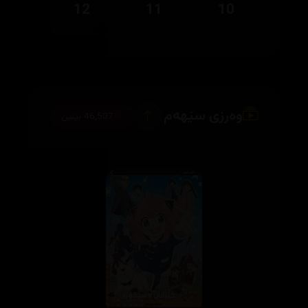
12
11
10
وەرزی سێهەم
46,507 بینین