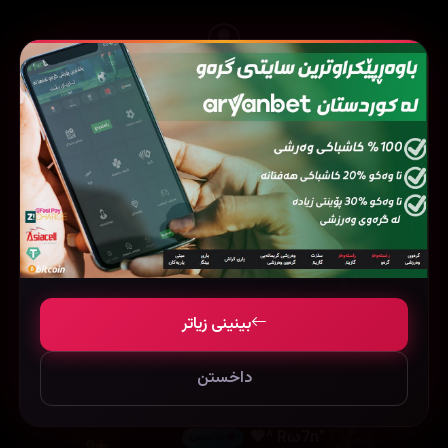
بۆ نووسینی هەڵسەنگاندن، تکایە
چوونەژوورەوە
بکە
🎀라뮨✨ˡᵃⁿᵃ
💎 ئەڵماس
10
2026/07/23
بینینی زیاتر
(0)
0
2
وەڵام
داخستن
"Rω7n ^🖤
💎 ئەڵماس