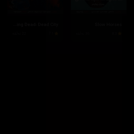
The Walking Dead: Dead City
Slow Horses
8.3
36 ئەڵقە
7.1
22 ئەڵقە