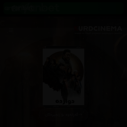
گەڕانەوە بۆ زنجیرەکان