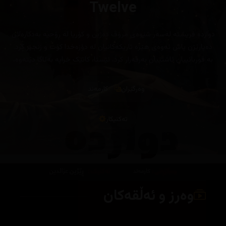
Twelve
دوازدە فریشتە لەسەر شێوەی مرۆڤ دەژین و کۆریا لە ڕۆحیە بەدکارەلان
دەپارێزن پاش ئەوەی هێزە تاریکەکانیان لە دۆزەخدا کۆت و زنجیر کرد.
بە قوربانییان ئاشتییان بەرقەرار کرد، ئێستا، کاتێک خراپە بەئاگا دێتەوە،
دووبارە ئاژاوە دروستدەبێتەوە
وەرگێران
کارمەند
تەکنیکار
وەرز و ئەڵقەکان