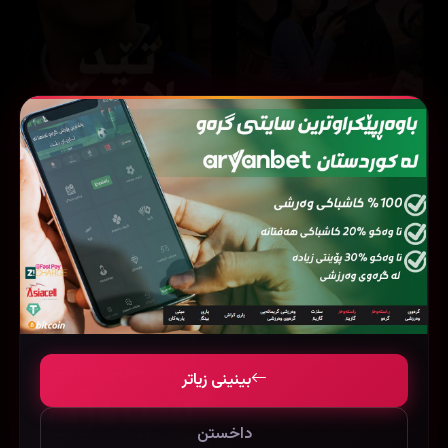
Ted Lasso
Our Sticky Love
8.2
12 ئەڵقە
8.7
44 ئەڵقە
بینینی زیاتر
داخستن