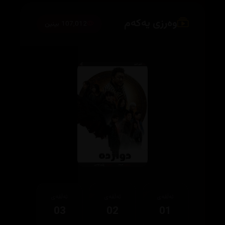
وەرزی یەکەم
107,012 بینین
ئەڵقەی
ئەڵقەی
ئەڵقەی
03
02
01