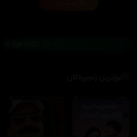
بینینی زیاتر
5
نوێترین زنجیرەکان