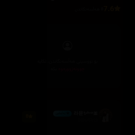
7.6
8 هەڵسەنگاندن
بۆ نووسینی هەڵسەنگاندن، تکایە
چوونەژوورەوە
بکە
🎀라뮨✨ˡᵃⁿᵃ
💎 ئەڵماس
8
2026/07/23