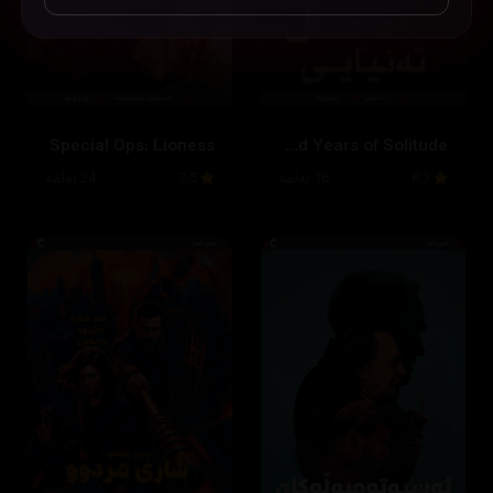
Special Ops: Lioness
One Hundred Years of Solitude
8.3
16 ئەڵقە
7.5
24 ئەڵقە