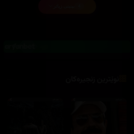
بینینی زیاتر
4
نوێترین زنجیرەکان