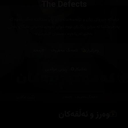
The Defects
‎دراماکە چیرۆکی ژیان و تۆڵەسەندنەوەی ئەو منداڵانە دەگێڕێتەوە کە
پەرجووئاسا لە مردن ڕزگاریان بووە دوای ئەوەی لەلایەن دایک و باوکی
بەخێوکەریانەوە دەستیان لێبەردراوە
وەرگێران
ئاهەنگ مەعروف
کارمەند
تەکنیکار
ڕێژین عزالدین
وەرز و ئەڵقەکان