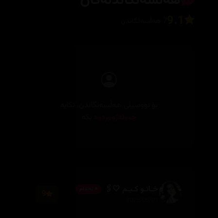
هەڵسەنگاندنەکان
9.1
7 هەڵسەنگاندن
بۆ نووسینی هەڵسەنگاندن، تکایە
چوونەژوورەوە
بکە
خـاتـو کـیـم 🤍🖇️
⭐ ئەندام
9
2026/08/01