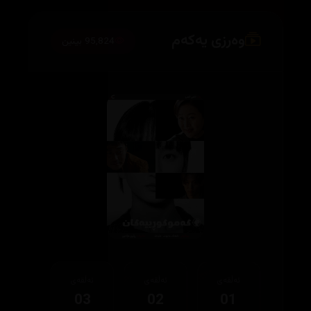
وەرزی یەکەم
95,824 بینین
ئەڵقەی
ئەڵقەی
ئەڵقەی
03
02
01