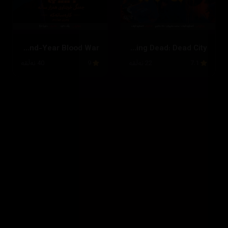
Bleach: Thousand-Year Blood War
The Walking Dead: Dead City
7.1
22 ئەڵقە
9
40 ئەڵقە