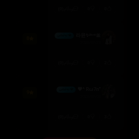
(0)
0
0
وەڵام
🎀라뮨✨ˡᵃⁿᵃ
💎 ئەڵماس
8
2026/07/23
(0)
0
2
وەڵام
"Rω7n ^🖤
💎 ئەڵماس
9
2026/07/06
(0)
0
3
وەڵام