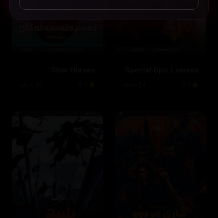
Slow Horses
Special Ops: Lioness
7.5
24 ئەڵقە
8.3
36 ئەڵقە