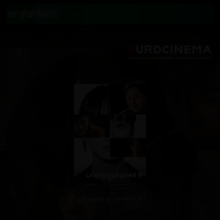
گەڕانەوە بۆ زنجیرەکان