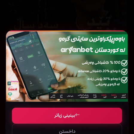
One Hundred Years of Solitude
Ted Lasso
8.7
44 ئەڵقە
8.3
16 ئەڵقە
بینینی زیاتر
داخستن