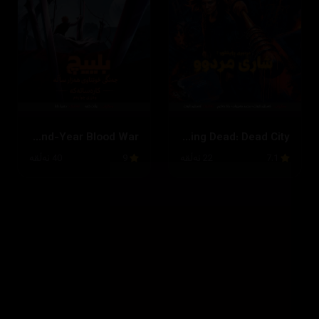
Bleach: Thousand-Year Blood War
The Walking Dead: Dead City
7.1
22 ئەڵقە
9
40 ئەڵقە