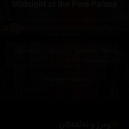
Midnight at the Pera Palace
لە میوانخانەیەکی مێژوویی ئەستەنبوڵ، ڕۆژنامەنووسێک گەشت دەکات
بەرەو ڕابروو و دەبێت ڕێگری لە پلانێک بکات کە دەتوانێت چارەنووسی
تورکیای نوێ بگۆڕێ
وەرگێران
بەناز بەهادین
پەرێشان بیلال
ئەحمەد عیماد
داریان فەرەیدوون
تەکنیکار
ئەحمەد عیماد
وەرز و ئەڵقەکان