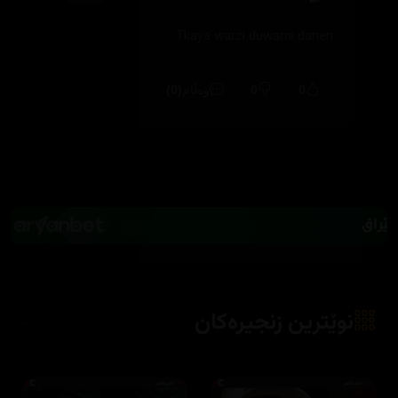
Tkaya warzi duwami danen
(0)
0
0
وەڵام
نوێترین زنجیرەکان