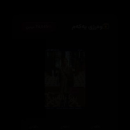
وەرزی یەکەم
74,645 بینین
ئەڵقەی
ئەڵقەی
ئەڵقەی