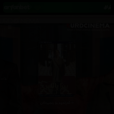
گەڕانەوە بۆ زنجیرەکان