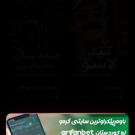
One Hundred Years of Solitude
Ted Lasso
8.7
44 ئەڵقە
8.3
16 ئەڵقە