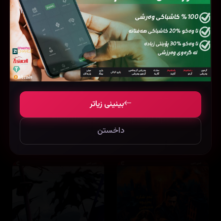
بینینی زیاتر
Slow Horses
Special Ops: Lioness
داخستن
7.5
24 ئەڵقە
8.3
36 ئەڵقە