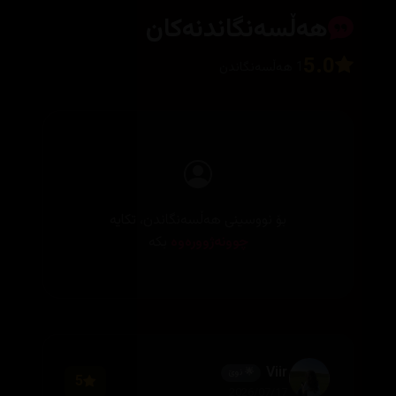
هەڵسەنگاندنەکان
5.0
1 هەڵسەنگاندن
بۆ نووسینی هەڵسەنگاندن، تکایە
چوونەژوورەوە
بکە
Viir
🌟 نوێ
5
2026/07/17