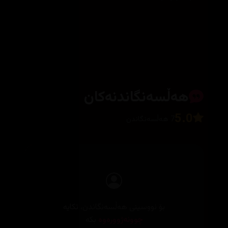
هەڵسەنگاندنەکان
5.0
7 هەڵسەنگاندن
بۆ نووسینی هەڵسەنگاندن، تکایە
چوونەژوورەوە
بکە