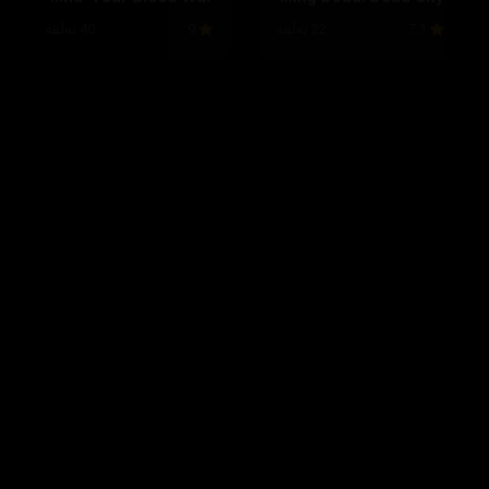
7.1
22 ئەڵقە
9
40 ئەڵقە