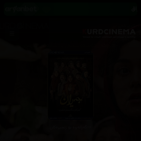
گەڕانەوە بۆ زنجیرەکان