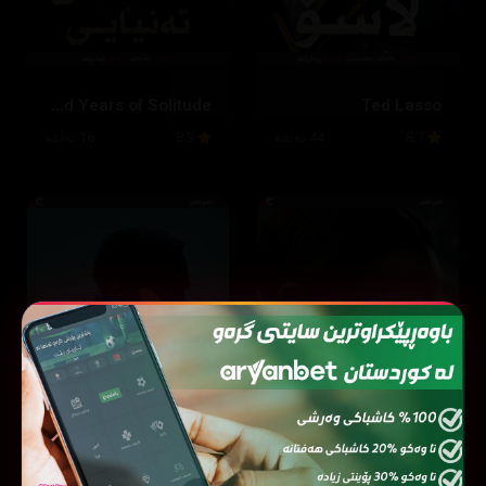
One Hundred Years of Solitude
Ted Lasso
8.7
44 ئەڵقە
8.3
16 ئەڵقە