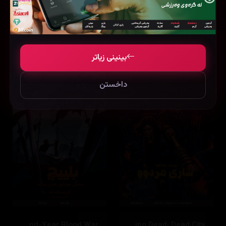
Slow Horses
Special Ops: Lioness
7.5
24 ئەڵقە
8.3
36 ئەڵقە
بینینی زیاتر
داخستن
Bleach: Thousand-Year Blood War
The Walking Dead: Dead City