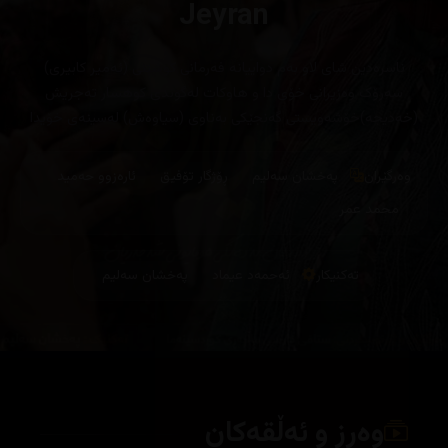
Jeyran
ناسرەدین شای لاو بەم دواییانە فەرمانی کوشتنی (ئەمیر کابیری)
سەرۆک وەزیرانی خۆی دا و هاوکات لەگوندی کوهسار تەجریش
(خەدیجە)خۆشەویستی گەنجێکی بەناوی (سیاوەش) لەسینەی خۆیدا
شاردۆتەوە.
وەرگێران
پەخشان سەلیم
ڕۆژگار تۆفیق
ئارەزوو حەمید
محمد عمر
تەکنیکار
ئەحمەد عیماد
پەخشان سەلیم
وەرز و ئەڵقەکان