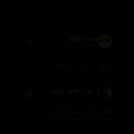
Sedra
🌟 نوێ
1
2026/08/04
(0)
0
0
وەڵام
Gawhar Xatun
🌟 نوێ
5
2026/07/25
کوا هیچ ئەڵقەیەک نیشان نادرێت لەلام هەست
دەکەم کێشەیەک هەیە