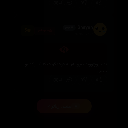
(0)
0
0
وەڵام
Shayan
🌟 نوێ
5
سپۆیلەر
2026/07/07
ئەم بۆچوونە سپۆیلەر لەخۆدەگرێت کلیک بکە بۆ
بینینی
(0)
0
0
وەڵام
بینینی زیاتر
4