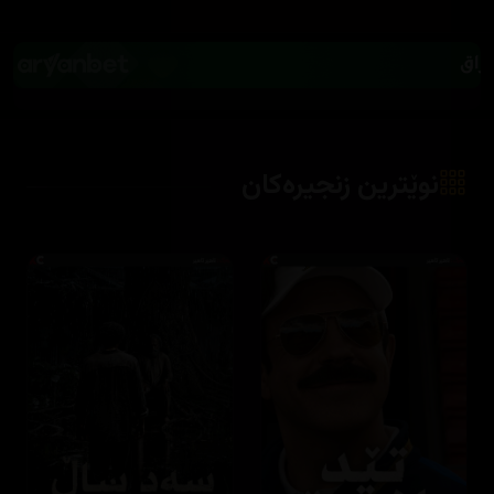
نوێترین زنجیرەکان