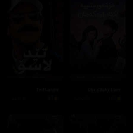
Ted Lasso
Our Sticky Love
8.2
12 ئەڵقە
8.7
44 ئەڵقە