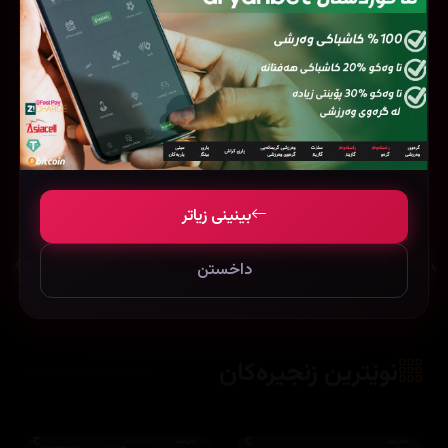
هێشتا هیچ هەڵسەنگاندنێک نییە. یەکەم کەس
بە بۆ نووسینی هەڵسەنگاندن!
بینینی زیاتر
داخستن
نوێترین زنجیرەکان