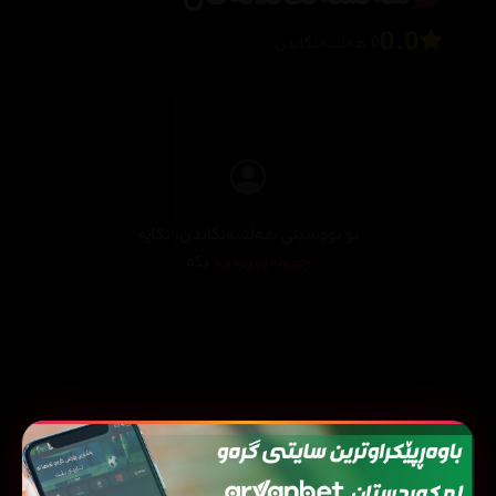
0.0
0 هەڵسەنگاندن
بۆ نووسینی هەڵسەنگاندن، تکایە
چوونەژوورەوە
بکە