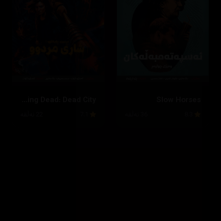
The Walking Dead: Dead City
Slow Horses
8.3
36 ئەڵقە
7.1
22 ئەڵقە