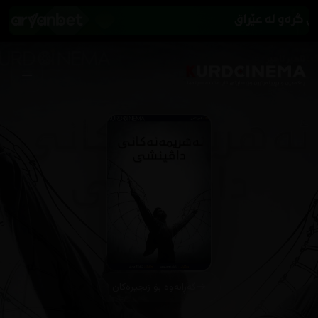
گەڕانەوە بۆ زنجیرەکان