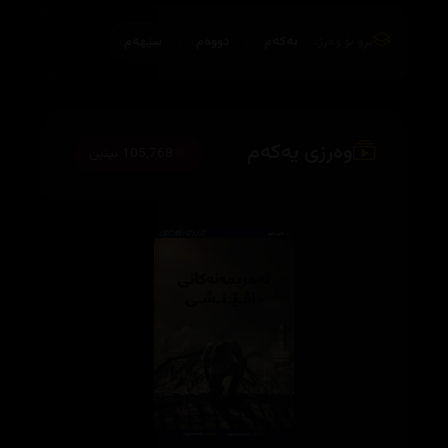
بڕۆ بۆ وەرز:
یەکەم
دووەم
سێهەم
وەرزی یەکەم
105,768 بینین