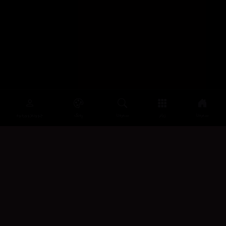
سەرەتا
زیاتر
سەرەتا
ڕەنگ
چوونەژوورەوە