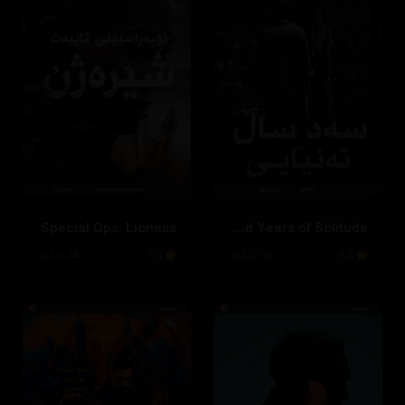
Special Ops: Lioness
One Hundred Years of Solitude
8.3
16 ئەڵقە
7.5
24 ئەڵقە