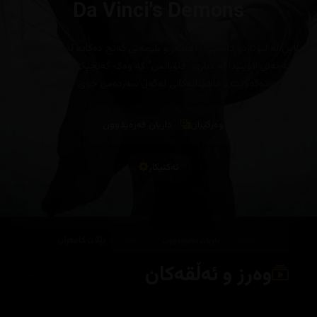
Da Vinci's Demons
باس لە لیۆناردۆ داڤنچی داھێنەر و بلیمەتی گەنج دەکات لە سەرەتاکانی
تەمەنی لاوێتیدا لە شاری "فلۆرانس" کە وەک گەنجێکی ھونەرمەند
دەردەکەوێت و داھێنانەکانی لەگەڵ سەردەمی خۆی ناگونجێت
وەرگێران
داریان فەرەیدوون
تەکنیکار
وەرز و ئەڵقەکان